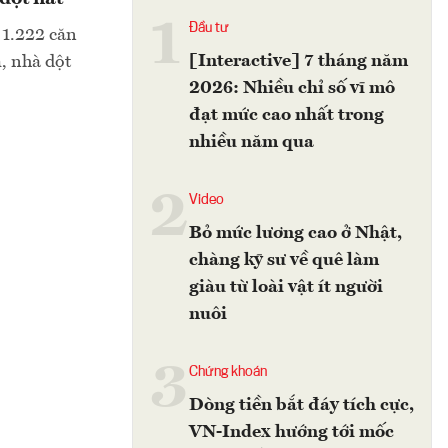
1
Đầu tư
 1.222 căn
[Interactive] 7 tháng năm
, nhà dột
2026: Nhiều chỉ số vĩ mô
đạt mức cao nhất trong
nhiều năm qua
2
Video
Bỏ mức lương cao ở Nhật,
chàng kỹ sư về quê làm
giàu từ loài vật ít người
nuôi
3
Chứng khoán
Dòng tiền bắt đáy tích cực,
VN-Index hướng tới mốc