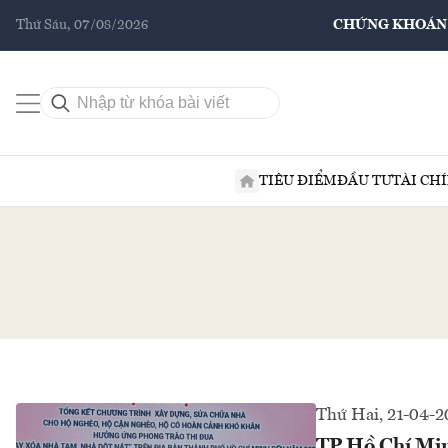
Thứ Sáu, 07/08/2026
CHỨNG KHOÁN
TIÊU ĐIỂM
ĐẦU TƯ
TÀI CH
Thứ Hai, 21-04-2
TP Hồ Chí Min