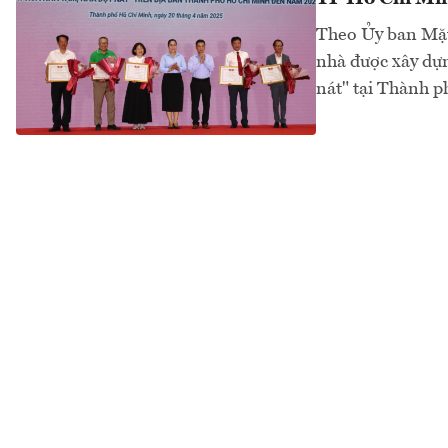
Theo Ủy ban Mặt
nhà được xây dựn
nát" tại Thành p