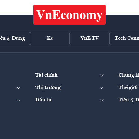
iêu & Dùng
Xe
VnE TV
Tech Conn
Tài chính
Chứng k
Thị trường
Thế giới
Đầu tư
Tiêu & 