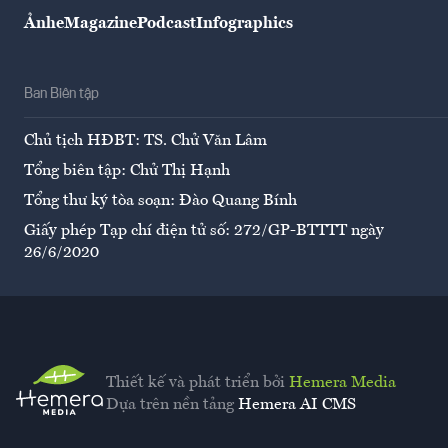
Ảnh
eMagazine
Podcast
Infographics
Ban Biên tập
Chủ tịch HĐBT: TS. Chử Văn Lâm
Tổng biên tập: Chử Thị Hạnh
Tổng thư ký tòa soạn: Đào Quang Bính
Giấy phép Tạp chí điện tử số: 272/GP-BTTTT ngày
26/6/2020
Thiết kế và phát triển bởi
Hemera Media
Dựa trên nền tảng
Hemera AI CMS