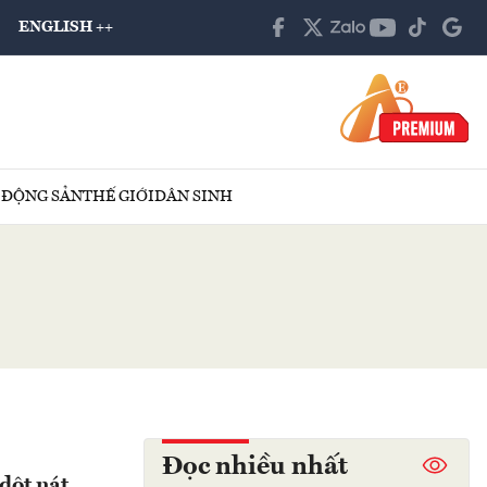
ENGLISH ++
 ĐỘNG SẢN
THẾ GIỚI
DÂN SINH
Đọc nhiều nhất
dột nát