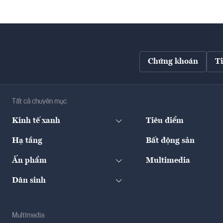
Chứng khoán
T
Tất cả chuyên mục
Kinh tế xanh
Tiêu điểm
Hạ tầng
Bất động sản
Ấn phẩm
Multimedia
Dân sinh
Multimedia