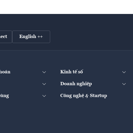
ect
English ++
hoán
Kinh tế số
Doanh nghiệp
Dùng
Công nghệ & Startup