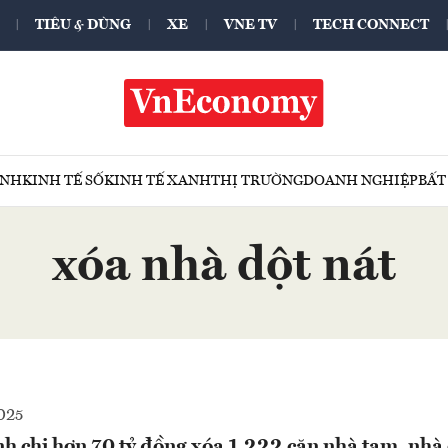
TIÊU & DÙNG
XE
VNE TV
TECH CONNECT
ÍNH
KINH TẾ SỐ
KINH TẾ XANH
THỊ TRƯỜNG
DOANH NGHIỆP
BẤT
xóa nhà dột nát
025
h chi hơn 70 tỷ đồng xóa 1.222 căn nhà tạm, nhà 