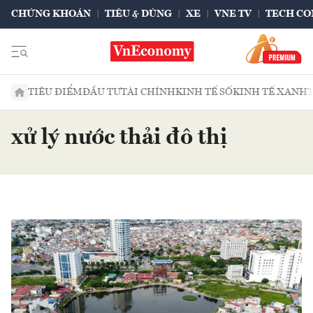
CHỨNG KHOÁN
TIÊU & DÙNG
XE
VNE TV
TECH CO
TIÊU ĐIỂM
ĐẦU TƯ
TÀI CHÍNH
KINH TẾ SỐ
KINH TẾ XANH
xử lý nước thải đô thị