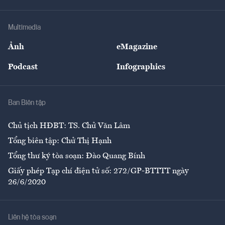
Hạ tầng
Sức khỏe
Khung pháp lý
Doanh nghiệp
Địa phương
Thị trường
Bảo hiểm
Multimedia
Sự kiện
Nhân lực
Ảnh
eMagazine
Đẹp +
An sinh
Podcast
Infographics
Giải trí
Y tế
Nhà
Ban Biên tập
Ẩm thực
Chủ tịch HĐBT: TS. Chử Văn Lâm
Tổng biên tập: Chử Thị Hạnh
Tổng thư ký tòa soạn: Đào Quang Bính
Giấy phép Tạp chí điện tử số: 272/GP-BTTTT ngày
26/6/2020
Liên hệ tòa soạn