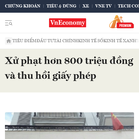
CHỨNG KHOÁN
TIÊU & DÙNG
XE
VNE TV
TECH CO
TIÊU ĐIỂM
ĐẦU TƯ
TÀI CHÍNH
KINH TẾ SỐ
KINH TẾ XANH
Xử phạt hơn 800 triệu đồng
và thu hồi giấy phép