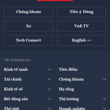
Chứng khoán
Tiêu & Dùng
Xe
VnE TV
Tech Connect
English ++
Tất cả chuyên mục
Kinh tế xanh
Tiêu điểm
Chuyển động xanh
Tài chính
Chứng khoán
Pháp lý
Ngân hàng
Doanh nghiệp niêm yết
Kinh tế số
Hạ tầng
Thương hiệu xanh
Thị trường vốn
Thị trường
Sản phẩm - Thị trường
Bất động sản
Thị trường
Diễn đàn
Thuế
Đầu tư
Tài sản số
Chính sách
Xuất nhập khẩu
Thế giới
Doanh nghiệp