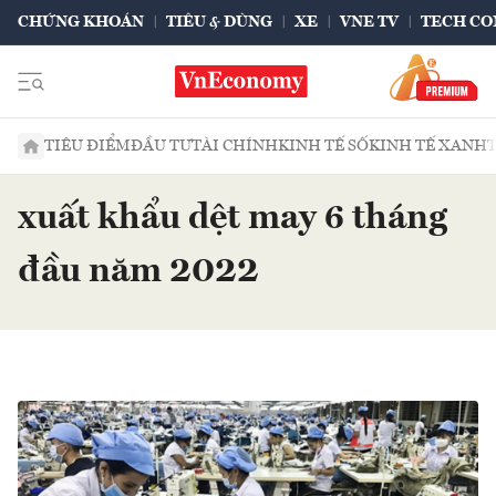
CHỨNG KHOÁN
TIÊU & DÙNG
XE
VNE TV
TECH CO
TIÊU ĐIỂM
ĐẦU TƯ
TÀI CHÍNH
KINH TẾ SỐ
KINH TẾ XANH
xuất khẩu dệt may 6 tháng
đầu năm 2022