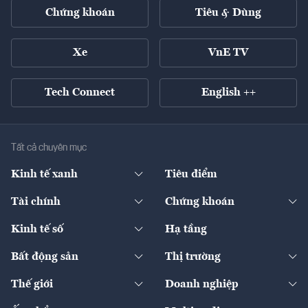
Chứng khoán
Tiêu & Dùng
Xe
VnE TV
Tech Connect
English ++
Tất cả chuyên mục
Kinh tế xanh
Tiêu điểm
Chuyển động xanh
Tài chính
Chứng khoán
Pháp lý
Ngân hàng
Doanh nghiệp niêm yết
Kinh tế số
Hạ tầng
Thương hiệu xanh
Thị trường vốn
Thị trường
Sản phẩm - Thị trường
Bất động sản
Thị trường
Diễn đàn
Thuế
Đầu tư
Tài sản số
Chính sách
Xuất nhập khẩu
Thế giới
Doanh nghiệp
Bảo hiểm
Quốc tế
Dịch vụ số
Thị trường
Khung pháp lý
Kinh tế
Chuyển động