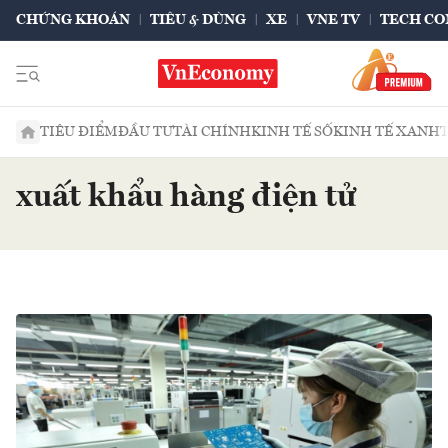
CHỨNG KHOÁN
TIÊU & DÙNG
XE
VNE TV
TECH CO
TIÊU ĐIỂM
ĐẦU TƯ
TÀI CHÍNH
KINH TẾ SỐ
KINH TẾ XANH
xuất khẩu hàng điện tử