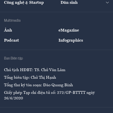
Công nghệ & Startup
Dân sinh
Tư vấn
Nông sản
Doanh nhân
Tư vấn Tiêu & Dùng
Infographics
Hạ tầng
Sức khỏe
Khung pháp lý
Doanh nghiệp
Địa phương
Thị trường
Bảo hiểm
Multimedia
Sự kiện
Nhân lực
Ảnh
eMagazine
Đẹp +
An sinh
Podcast
Infographics
Giải trí
Y tế
Nhà
Ban Biên tập
Ẩm thực
Chủ tịch HĐBT: TS. Chử Văn Lâm
Tổng biên tập: Chử Thị Hạnh
Tổng thư ký tòa soạn: Đào Quang Bính
Giấy phép Tạp chí điện tử số: 272/GP-BTTTT ngày
26/6/2020