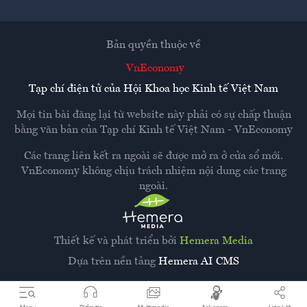
Bản quyền thuộc về
VnEconomy
Tạp chí điện tử của Hội Khoa học Kinh tế Việt Nam
Mọi tin bài đăng lại từ website này phải có sự chấp thuận
bằng văn bản của
Tạp chí Kinh tế Việt Nam - VnEconomy
Các trang liên kết ra ngoài sẽ được mở ra ở cửa sổ mới.
VnEconomy không chịu trách nhiệm nội dung các trang
ngoài.
Thiết kế và phát triển bởi
Hemera Media
Dựa trên nền tảng
Hemera AI CMS