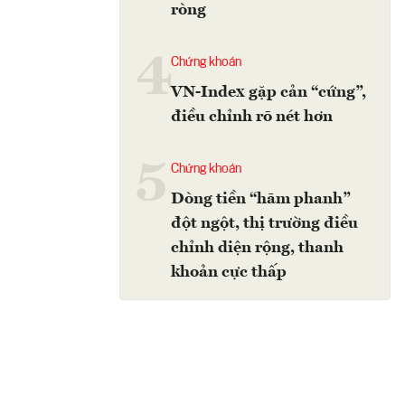
ròng
4
Chứng khoán
VN-Index gặp cản “cứng”,
điều chỉnh rõ nét hơn
5
Chứng khoán
Dòng tiền “hãm phanh”
đột ngột, thị trường điều
chỉnh diện rộng, thanh
khoản cực thấp