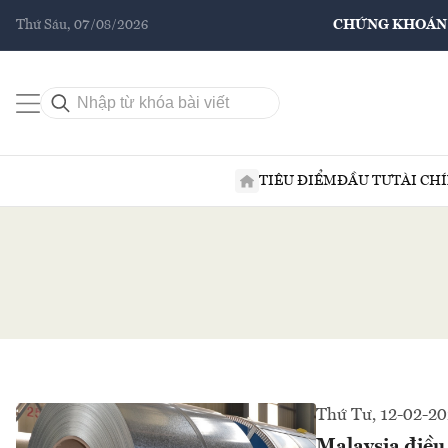
Thứ Sáu, 07/08/2026
CHỨNG KHOÁN
TIÊU ĐIỂM
ĐẦU TƯ
TÀI CH
Thứ Tư, 12-02-20
Malaysia điều