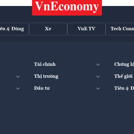
iêu & Dùng
Xe
VnE TV
Tech Conn
Tài chính
Chứng k
Thị trường
Thế giới
Đầu tư
Tiêu & 