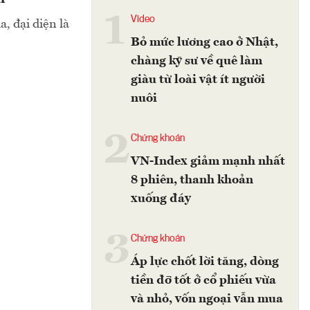
1
Video
, đại diện là
Bỏ mức lương cao ở Nhật,
chàng kỹ sư về quê làm
giàu từ loài vật ít người
nuôi
2
Chứng khoán
VN-Index giảm mạnh nhất
8 phiên, thanh khoản
xuống đáy
3
Chứng khoán
Áp lực chốt lời tăng, dòng
tiền đỡ tốt ở cổ phiếu vừa
và nhỏ, vốn ngoại vẫn mua