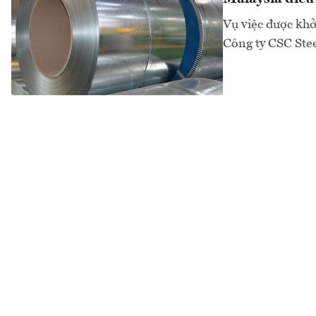
Vụ việc được khởi
Công ty CSC Stee