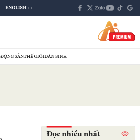
ENGLISH ++
 ĐỘNG SẢN
THẾ GIỚI
DÂN SINH
Đọc nhiều nhất
m