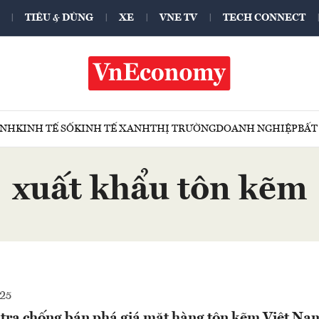
TIÊU & DÙNG
XE
VNE TV
TECH CONNECT
ÍNH
KINH TẾ SỐ
KINH TẾ XANH
THỊ TRƯỜNG
DOANH NGHIỆP
BẤT
xuất khẩu tôn kẽm
25
 tra chống bán phá giá mặt hàng tôn kẽm Việt Na