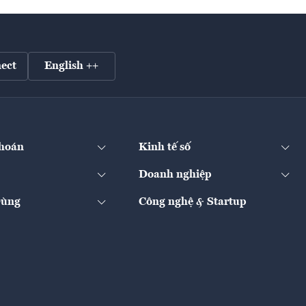
ect
English ++
hoán
Kinh tế số
Doanh nghiệp
Dùng
Công nghệ & Startup