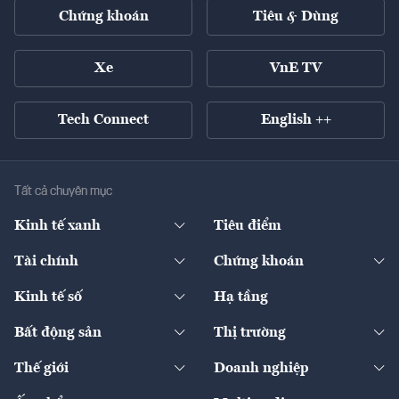
Chứng khoán
Tiêu & Dùng
Xe
VnE TV
Tech Connect
English ++
Tất cả chuyên mục
Kinh tế xanh
Tiêu điểm
Chuyển động xanh
Tài chính
Chứng khoán
Pháp lý
Ngân hàng
Doanh nghiệp niêm yết
Kinh tế số
Hạ tầng
Thương hiệu xanh
Thị trường vốn
Thị trường
Sản phẩm - Thị trường
Bất động sản
Thị trường
Diễn đàn
Thuế
Đầu tư
Tài sản số
Chính sách
Xuất nhập khẩu
Thế giới
Doanh nghiệp
Bảo hiểm
Quốc tế
Dịch vụ số
Thị trường
Khung pháp lý
Kinh tế
Chuyển động