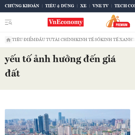
CHỨNG KHOÁN
TIÊU & DÙNG
XE
VNE TV
TECH CO
TIÊU ĐIỂM
ĐẦU TƯ
TÀI CHÍNH
KINH TẾ SỐ
KINH TẾ XANH
yếu tố ảnh hưởng đến giá
đất