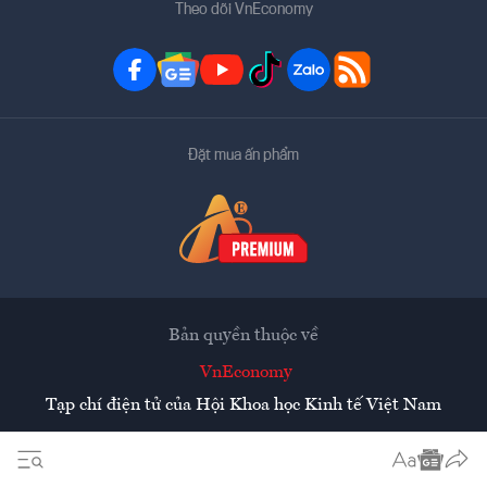
Theo dõi VnEconomy
Đặt mua ấn phẩm
Bản quyền thuộc về
VnEconomy
Tạp chí điện tử của Hội Khoa học Kinh tế Việt Nam
Mọi tin bài đăng lại từ website này phải có sự chấp thuận
bằng văn bản của
Tạp chí Kinh tế Việt Nam - VnEconomy