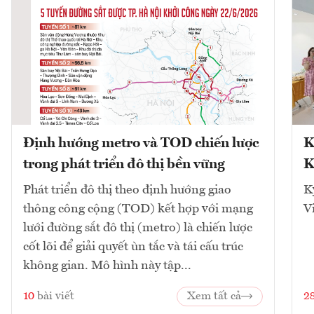
Định hướng metro và TOD chiến lược
K
trong phát triển đô thị bền vững
K
Phát triển đô thị theo định hướng giao
K
thông công cộng (TOD) kết hợp với mạng
V
lưới đường sắt đô thị (metro) là chiến lược
cốt lõi để giải quyết ùn tắc và tái cấu trúc
không gian. Mô hình này tập...
10
bài viết
Xem tất cả
2