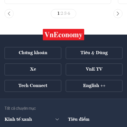
1
2
3
4
Chứng khoán
Tiêu & Dùng
Xe
VnE TV
Tech Connect
English ++
Tất cả chuyên mục
Kinh tế xanh
Tiêu điểm