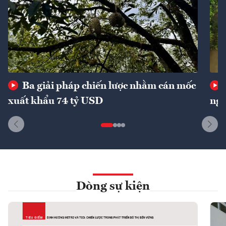
Ba giải pháp chiến lược nhằm cán mốc
xuất khẩu 74 tỷ USD
ngu
Dòng sự kiện