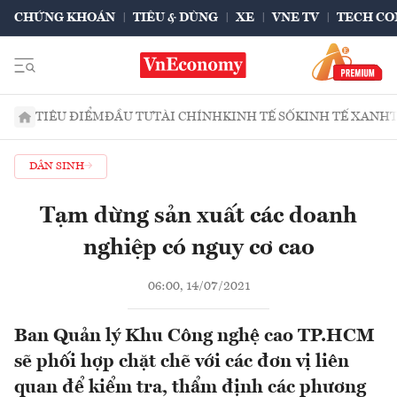
CHỨNG KHOÁN
TIÊU & DÙNG
XE
VNE TV
TECH CO
TIÊU ĐIỂM
ĐẦU TƯ
TÀI CHÍNH
KINH TẾ SỐ
KINH TẾ XANH
DÂN SINH
Tạm dừng sản xuất các doanh
nghiệp có nguy cơ cao
06:00, 14/07/2021
Ban Quản lý Khu Công nghệ cao TP.HCM
sẽ phối hợp chặt chẽ với các đơn vị liên
quan để kiểm tra, thẩm định các phương