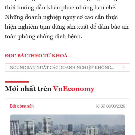
thời hướng dẫn khắc phục những hạn chế.
Những doanh nghiệp nguy cơ cao cần thực
hiện nghiêm tạm dừng sản xuất để đảm bảo an
toàn phòng chống dịch bệnh.
ĐỌC BÀI THEO TỪ KHOÁ
NGƯNG SẢN XUẤT CÁC DOANH NGHIỆP KHÔNG
ĐẢM BẢO CÁC YÊU CẦU PHÒNG CHỐNG DỊCH
Mới nhất trên
VnEconomy
Bất động sản
18:37, 08/08/2026