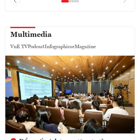
Multimedia
VnE TV
Podcast
Infographics
eMagazine