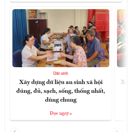
Dân sinh
Xây dựng dữ liệu an sinh xã hội
Xây
đúng, đủ, sạch, sống, thống nhất,
dùng chung
Đọc ngay