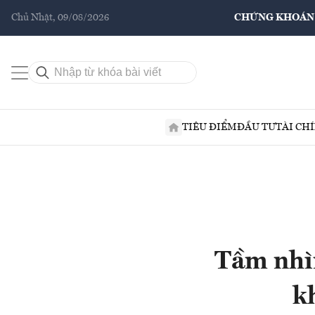
Chủ Nhật, 09/08/2026
CHỨNG KHOÁN
TIÊU ĐIỂM
ĐẦU TƯ
TÀI CH
Tầm nhìn
k