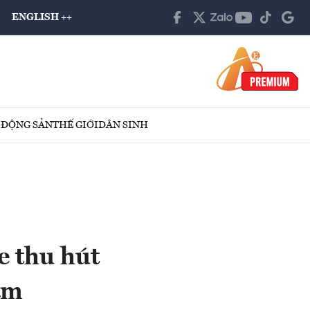
ENGLISH ++
 ĐỘNG SẢN
THẾ GIỚI
DÂN SINH
e thu hút
ăm