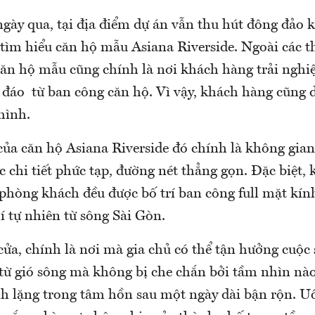
gày qua, tại địa điểm dự án vẫn thu hút đông đảo 
tìm hiểu căn hộ mẫu Asiana Riverside. Ngoài các th
 căn hộ mẫu cũng chính là nơi khách hàng trải nghi
 đáo từ ban công căn hộ. Vì vậy, khách hàng cũng 
mình.
ủa căn hộ Asiana Riverside đó chính là không gian 
các chi tiết phức tạp, đường nét thẳng gọn. Đặc biệt,
phòng khách đều được bố trí ban công full mặt kín
í tự nhiên từ sông Sài Gòn.
ửa, chính là nơi mà gia chủ có thể tận hưởng cuộc
 từ gió sông mà không bị che chắn bởi tầm nhìn nào
ĩnh lặng trong tâm hồn sau một ngày dài bận rộn. U