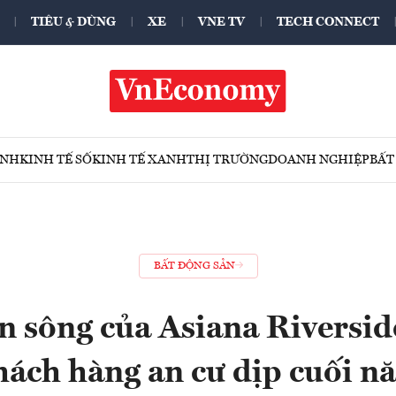
TIÊU & DÙNG
XE
VNE TV
TECH CONNECT
ÍNH
KINH TẾ SỐ
KINH TẾ XANH
THỊ TRƯỜNG
DOANH NGHIỆP
BẤT
BẤT ĐỘNG SẢN
 sông của Asiana Riversid
hách hàng an cư dịp cuối n