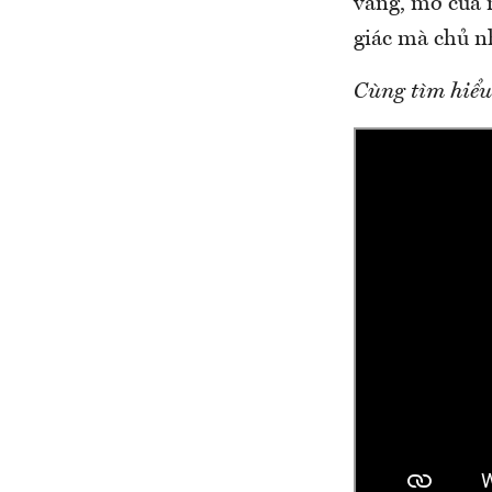
vang, mở cửa 
giác mà chủ n
Cùng tìm hiểu