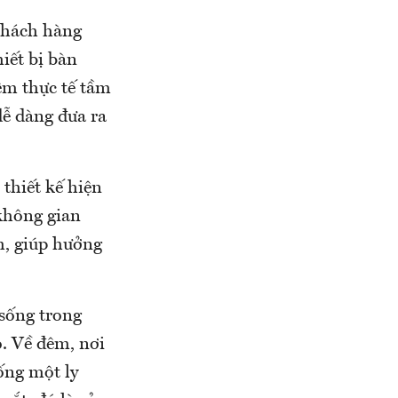
khách hàng
iết bị bàn
ệm thực tế tầm
dễ dàng đưa ra
thiết kế hiện
 không gian
h, giúp hưởng
 sống trong
. Về đêm, nơi
ống một ly