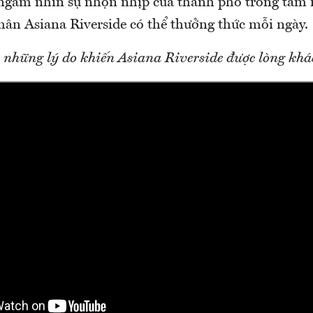
ngắm nhìn sự nhộn nhịp của thành phố trong tầm 
hân Asiana Riverside có thể thưởng thức mỗi ngày.
 những lý do khiến Asiana Riverside được lòng khá