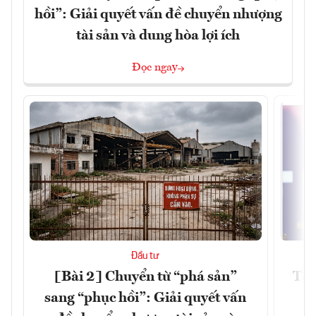
hồi”: Giải quyết vấn đề chuyển nhượng
tài sản và dung hòa lợi ích
Đọc ngay
Đầu tư
[Bài 2] Chuyển từ “phá sản”
Tài
sang “phục hồi”: Giải quyết vấn
l