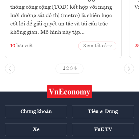
thông công cộng (TOD) kết hợp với mạng
V
lưới đường sắt đô thị (metro) là chiến lược
cốt lõi để giải quyết ùn tắc và tái cấu trúc
không gian. Mô hình này tập...
10
bài viết
Xem tất cả
2
1
2
3
4
Chứng khoán
Tiêu & Dùng
Xe
VnE TV