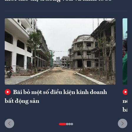
Bãi bỏ một số điều kiện kinh doanh
bất động sản
nôn
bất