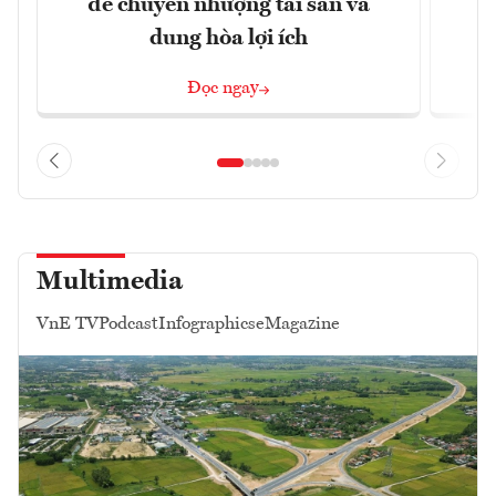
đề chuyển nhượng tài sản và
dung hòa lợi ích
Đọc ngay
Multimedia
VnE TV
Podcast
Infographics
eMagazine