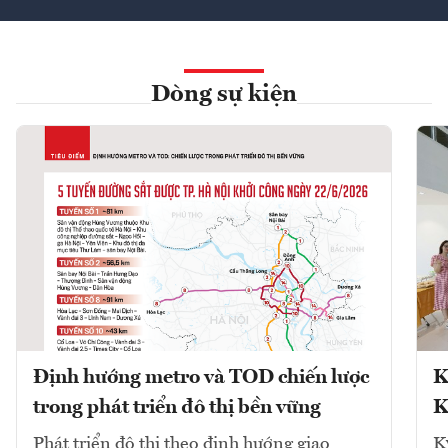
Dòng sự kiện
Định hướng metro và TOD chiến lược
K
trong phát triển đô thị bền vững
K
Phát triển đô thị theo định hướng giao
K