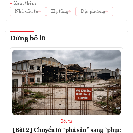
Xem thêm
Nhà đầu tư
Hạ tầng
Địa phương
Đừng bỏ lỡ
Đầu tư
[Bài 2] Chuyển từ “phá sản” sang “phục