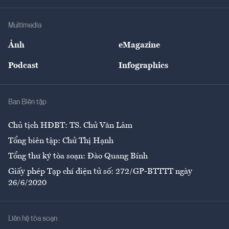
Hạ tầng
Sức khỏe
Khung pháp lý
Doanh nghiệp
Địa phương
Thị trường
Bảo hiểm
Multimedia
Sự kiện
Nhân lực
Ảnh
eMagazine
Đẹp +
An sinh
Podcast
Infographics
Giải trí
Y tế
Nhà
Ban Biên tập
Ẩm thực
Chủ tịch HĐBT: TS. Chử Văn Lâm
Tổng biên tập: Chử Thị Hạnh
Tổng thư ký tòa soạn: Đào Quang Bính
Giấy phép Tạp chí điện tử số: 272/GP-BTTTT ngày
26/6/2020
Liên hệ tòa soạn