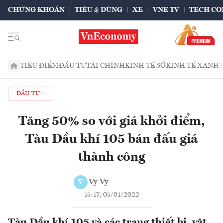
CHỨNG KHOÁN
TIÊU & DÙNG
XE
VNE TV
TECH CO
TIÊU ĐIỂM
ĐẦU TƯ
TÀI CHÍNH
KINH TẾ SỐ
KINH TẾ XANH
ĐẦU TƯ
Tăng 50% so với giá khởi điểm,
Tàu Dầu khí 105 bán đấu giá
thành công
Vy Vy
V
15:17, 05/01/2022
Tàu Dầu khí 105 và các trang thiết bị, vật