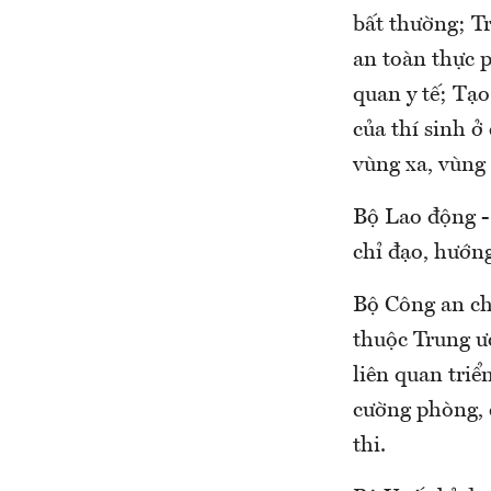
bất thường; Tr
an toàn thực 
quan y tế; Tạo
của thí sinh ở
vùng xa, vùng 
Bộ Lao động -
chỉ đạo, hướng
Bộ Công an chỉ
thuộc Trung ư
liên quan triể
cường phòng, 
thi.