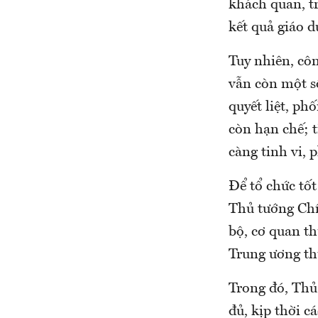
khách quan, tr
kết quả giáo d
Tuy nhiên, côn
vẫn còn một số
quyết liệt, ph
còn hạn chế; t
càng tinh vi, 
Để tổ chức tốt
Thủ tướng Chí
bộ, cơ quan t
Trung ương th
Trong đó, Thủ
đủ, kịp thời c