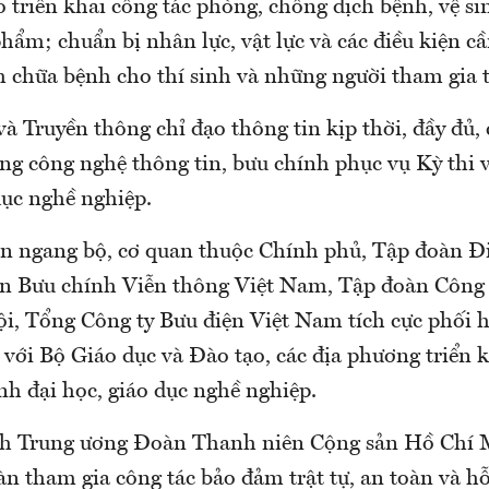
o triển khai công tác phòng, chống dịch bệnh, vệ s
hẩm; chuẩn bị nhân lực, vật lực và các điều kiện cầ
chữa bệnh cho thí sinh và những người tham gia t
à Truyền thông chỉ đạo thông tin kịp thời, đầy đủ,
ng công nghệ thông tin, bưu chính phục vụ Kỳ thi v
dục nghề nghiệp.
an ngang bộ, cơ quan thuộc Chính phủ, Tập đoàn Đi
 Bưu chính Viễn thông Việt Nam, Tập đoàn Công 
i, Tổng Công ty Bưu điện Việt Nam tích cực phối 
với Bộ Giáo dục và Đào tạo, các địa phương triển 
inh đại học, giáo dục nghề nghiệp.
h Trung ương Đoàn Thanh niên Cộng sản Hồ Chí 
n tham gia công tác bảo đảm trật tự, an toàn và hỗ 