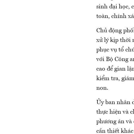
sinh đại học,
toàn, chính xá
Chủ động phối 
xử lý kịp thờ
phục vụ tổ ch
với Bộ Công a
cao để gian lậ
kiểm tra, giá
non.
Ủy ban nhân d
thực hiện và c
phương án và c
cần thiết khác