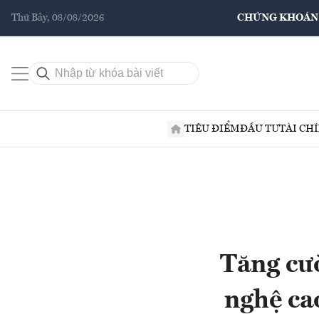
Thứ Bảy, 08/08/2026
CHỨNG KHOÁN
TIÊU ĐIỂM
ĐẦU TƯ
TÀI CH
Tăng cư
nghệ cao