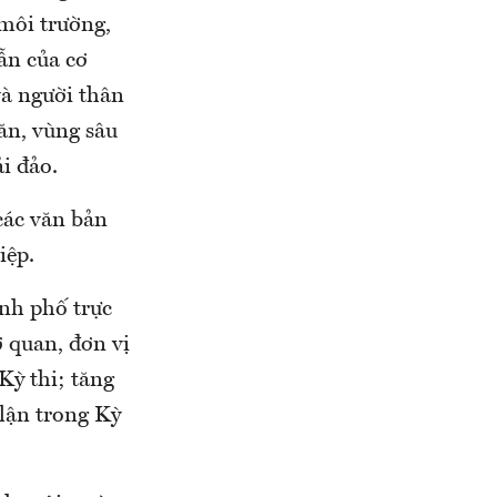
 môi trường,
ẫn của cơ
 và người thân
hăn, vùng sâu
i đảo.
các văn bản
iệp.
ành phố trực
 quan, đơn vị
Kỳ thi; tăng
lận trong Kỳ