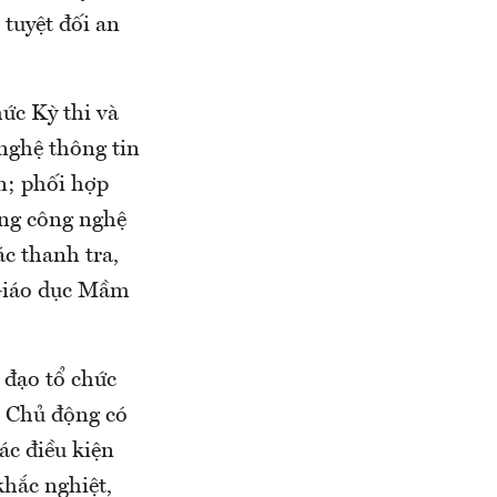
tuyệt đối an
ức Kỳ thi và
nghệ thông tin
n; phối hợp
ụng công nghệ
ác thanh tra,
 Giáo dục Mầm
 đạo tổ chức
; Chủ động có
ác điều kiện
khắc nghiệt,