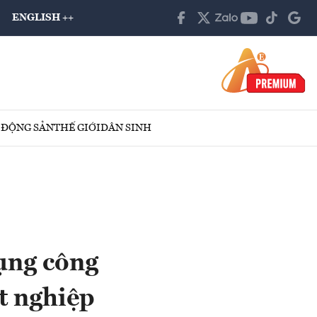
ENGLISH ++
 ĐỘNG SẢN
THẾ GIỚI
DÂN SINH
ụng công
ốt nghiệp