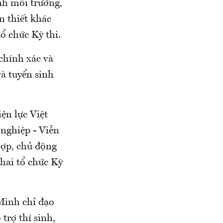
inh môi trường,
n thiết khác
ổ chức Kỳ thi.
 chính xác và
à tuyển sinh
ện lực Việt
nghiệp - Viễn
hợp, chủ động
khai tổ chức Kỳ
Minh chỉ đạo
trợ thí sinh,