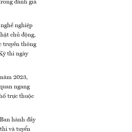
trong đánh giá
c nghề nghiệp
thật chủ động,
ác truyền thông
Kỳ thi ngày
p năm 2023,
 quan ngang
hố trực thuộc
 Ban hành đầy
thi và tuyển