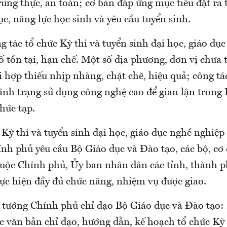
ung thực, an toàn; cơ bản đáp ứng mục tiêu đặt ra 
ục, năng lực học sinh và yêu cầu tuyển sinh.
g tác tổ chức Kỳ thi và tuyển sinh đại học, giáo dụ
 tồn tại, hạn chế. Một số địa phương, đơn vị chưa 
ối hợp thiếu nhịp nhàng, chặt chẽ, hiệu quả; công t
ình trạng sử dụng công nghệ cao để gian lận trong 
phức tạp.
 Kỳ thi và tuyển sinh đại học, giáo dục nghề nghiệ
nh phủ yêu cầu Bộ Giáo dục và Đào tạo, các bộ, cơ
huộc Chính phủ, Ủy ban nhân dân các tỉnh, thành p
ực hiện đầy đủ chức năng, nhiệm vụ được giao.
 tướng Chính phủ chỉ đạo Bộ Giáo dục và Đào tạo:
ác văn bản chỉ đạo, hướng dẫn, kế hoạch tổ chức Kỳ 