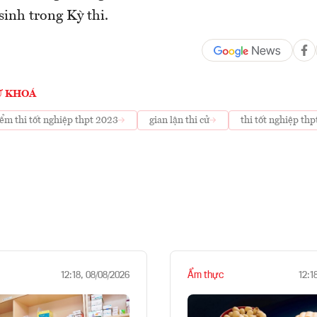
sinh trong Kỳ thi.
Ừ KHOÁ
ểm thi tốt nghiệp thpt 2023
gian lận thi cử
thi tốt nghiệp th
Ẩm thực
12:18, 08/08/2026
12:1