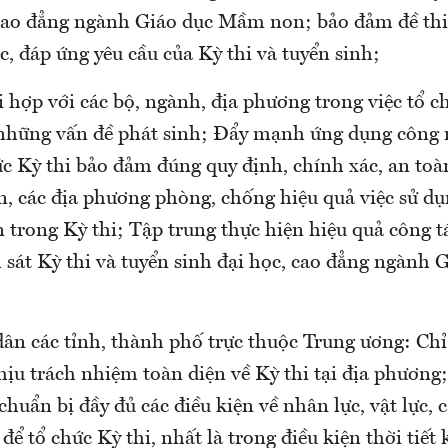
 cao đẳng ngành Giáo dục Mầm non; bảo đảm đề thi 
c, đáp ứng yêu cầu của Kỳ thi và tuyển sinh;
hợp với các bộ, ngành, địa phương trong việc tổ ch
i những vấn đề phát sinh; Đẩy mạnh ứng dụng công 
ức Kỳ thi bảo đảm đúng quy định, chính xác, an toà
n, các địa phương phòng, chống hiệu quả việc sử d
n trong Kỳ thi; Tập trung thực hiện hiệu quả công t
m sát Kỳ thi và tuyển sinh đại học, cao đẳng ngành
ân các tỉnh, thành phố trực thuộc Trung ương: Chỉ
hịu trách nhiệm toàn diện về Kỳ thi tại địa phương
huẩn bị đầy đủ các điều kiện về nhân lực, vật lực, c
 để tổ chức Kỳ thi, nhất là trong điều kiện thời tiết 