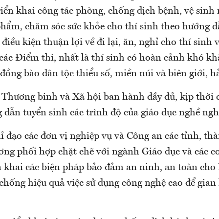
iển khai công tác phòng, chống dịch bệnh, vệ sinh
phẩm, chăm sóc sức khỏe cho thí sinh theo hướng d
 điều kiện thuận lợi về đi lại, ăn, nghỉ cho thí sinh
 các Điểm thi, nhất là thí sinh có hoàn cảnh khó k
đồng bào dân tộc thiểu số, miền núi và biên giới, hả
 Thương binh và Xã hội ban hành đầy đủ, kịp thời 
 dẫn tuyển sinh các trình độ của giáo dục nghề ngh
 đạo các đơn vị nghiệp vụ và Công an các tỉnh, th
ơng phối hợp chặt chẽ với ngành Giáo dục và các cơ
n khai các biện pháp bảo đảm an ninh, an toàn cho 
chống hiệu quả việc sử dụng công nghệ cao để gian 