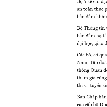
Bộ Y tế chỉ đạ
an toàn thực p
bảo đảm khám 
Bộ Thông tin v
bảo đảm hạ tầ
đại học, giáo 
Các bộ, cơ qu
Nam, Tập đoàn
thông Quân độ
tham gia cùng 
thi và tuyển s
Ban Chấp hàn
các cấp bộ Đoà