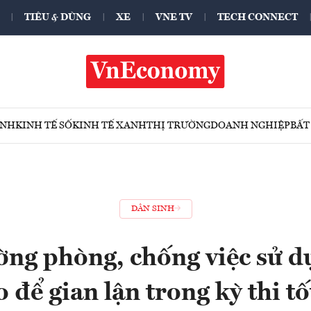
TIÊU & DÙNG
XE
VNE TV
TECH CONNECT
ÍNH
KINH TẾ SỐ
KINH TẾ XANH
THỊ TRƯỜNG
DOANH NGHIỆP
BẤT
DÂN SINH
ờng phòng, chống việc sử d
 để gian lận trong kỳ thi t