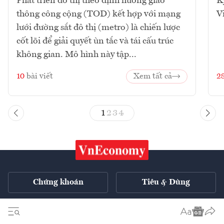
Phát triển đô thị theo định hướng giao
K
thông công cộng (TOD) kết hợp với mạng
V
lưới đường sắt đô thị (metro) là chiến lược
cốt lõi để giải quyết ùn tắc và tái cấu trúc
không gian. Mô hình này tập...
10
bài viết
Xem tất cả
2
1
2
3
4
Chứng khoán
Tiêu & Dùng
Xe
VnE TV