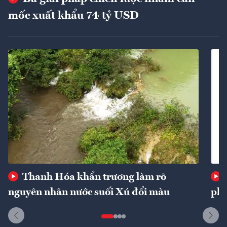
mốc xuất khẩu 74 tỷ USD
Thanh Hóa khẩn trương làm rõ
nguyên nhân nước suối Xú đổi màu
phí