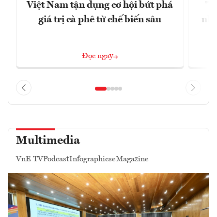
Việt Nam tận dụng cơ hội bứt phá
"H
giá trị cà phê từ chế biến sâu
nhì
Đọc ngay
Multimedia
VnE TV
Podcast
Infographics
eMagazine