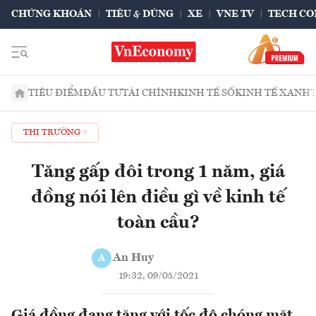
CHỨNG KHOÁN
TIÊU & DÙNG
XE
VNE TV
TECH CO
TIÊU ĐIỂM
ĐẦU TƯ
TÀI CHÍNH
KINH TẾ SỐ
KINH TẾ XANH
THỊ TRƯỜNG
Tăng gấp đôi trong 1 năm, giá
đồng nói lên điều gì về kinh tế
toàn cầu?
An Huy
A
19:32, 09/05/2021
Giá đồng đang tăng với tốc độ chóng mặt,