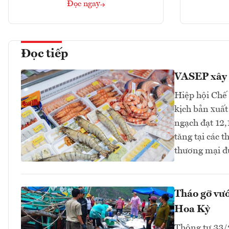
Đọc ngay
Đọc tiếp
VASEP xây 
Hiệp hội Chế
kịch bản xuất
ngạch đạt 12,
tăng tại các 
thương mại đ
Tháo gỡ vướ
Hoa Kỳ
Thông tư 33