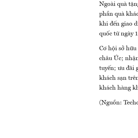
Ngoài quà tặn
phần quà khác
khi đến giao 
quốc từ ngày 1
Cơ hội sở hữu
châu Úc; nhận
tuyến; ưu đãi
khách sạn trê
khách hàng kh
(Nguồn: Tech