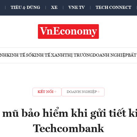
TIÊU & DÙNG
XE
VNE TV
TECH CONNECT
ÍNH
KINH TẾ SỐ
KINH TẾ XANH
THỊ TRƯỜNG
DOANH NGHIỆP
BẤT
KẾT NỐI
DOANH NGHIỆP
 mũ bảo hiểm khi gửi tiết k
Techcombank