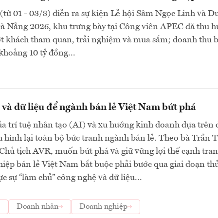
(từ 01 - 03/8) diễn ra sự kiện Lễ hội Sâm Ngọc Linh và D
Đà Nẵng 2026, khu trưng bày tại Công viên APEC đã thu h
ợt khách tham quan, trải nghiệm và mua sắm; doanh thu 
khoảng 10 tỷ đồng...
và dữ liệu để ngành bán lẻ Việt Nam bứt phá
a trí tuệ nhân tạo (AI) và xu hướng kinh doanh dựa trên 
h hình lại toàn bộ bức tranh ngành bán lẻ. Theo bà Trần T
hủ tịch AVR, muốn bứt phá và giữ vững lợi thế cạnh tran
iệp bán lẻ Việt Nam bắt buộc phải bước qua giai đoạn th
c sự “làm chủ” công nghệ và dữ liệu...
Doanh nhân
Doanh nghiệp