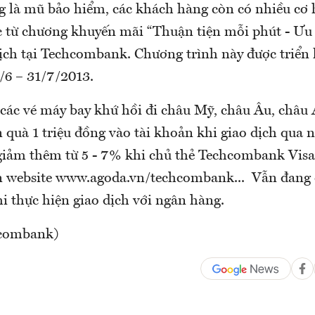
g là mũ bảo hiểm, các khách hàng còn có nhiều cơ 
 từ chương khuyến mãi “Thuận tiện mỗi phút - Ưu 
dịch tại Techcombank. Chương trình này được triển 
/6 – 31/7/2013.
 các vé máy bay khứ hồi đi châu Mỹ, châu Âu, châu 
 quà 1 triệu đồng vào tài khoản khi giao dịch qua 
 giảm thêm từ 5 - 7% khi chủ thẻ Techcombank Vis
n website www.agoda.vn/techcombank... Vẫn đang 
i thực hiện giao dịch với ngân hàng.
combank)