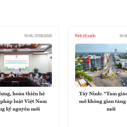
Kinh tế xanh
19:08, 07/08/2026
18:5
ựng, hoàn thiện hệ
Tây Ninh: “Tam giá
 pháp luật Việt Nam
mở không gian tăng
ng kỷ nguyên mới
mới