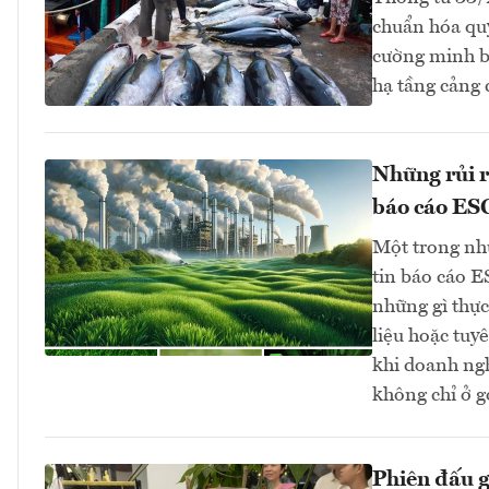
chuẩn hóa quy
cường minh bạ
hạ tầng cảng
Những rủi r
báo cáo ES
Một trong nh
tin báo cáo E
những gì thực
liệu hoặc tuy
khi doanh ng
không chỉ ở g
Phiên đấu 