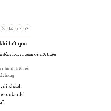
khi hết quà
i nhánh trên cả
ch hàng.
 với khách
chcombank)
g”.