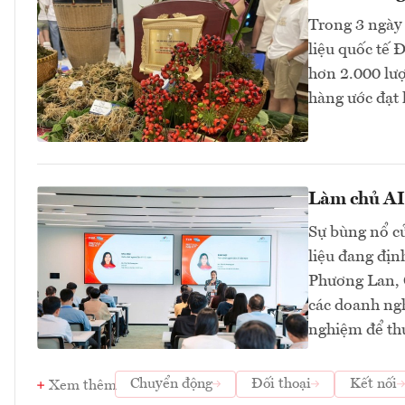
Trong 3 ngày 
liệu quốc tế 
hơn 2.000 lư
hàng ước đạt 
Làm chủ AI 
Sự bùng nổ củ
liệu đang địn
Phương Lan, C
các doanh ngh
nghiệm để thự
Chuyển động
Đối thoại
Kết nối
Xem thêm