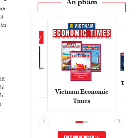
Ấn phẩm
ược
út
bán
dữ
Tạp chí
Askonomy
hị
Vietnam Economic
h,
Times
ử