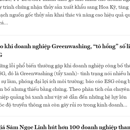
 trình chứng nhận thủy sản xuất khẩu sang Hoa Kỳ, tăng
ch nguồn gốc thủy sản khai thác và nâng cao hiệu quả qu
 cá…
o khi doanh nghiệp Greenwashing, “tô hồng” số l
G
ững lỗi phổ biến thường gặp khi doanh nghiệp công bố t
SG, đó là Greenwashing (tẩy xanh)- tình trạng nói nhiều 
 sự làm, phóng đại lợi ích môi trường; báo cáo ESG công 
ên bố nhưng thiếu bằng chứng. Theo phân tích của chuyên 
hiệp quảng bá xanh như vậy sẽ dẫn đến những hệ lụy lớn
óc độ truyền thông mà còn gây rủi ro trong kinh doanh...
giá Sâm Ngọc Linh hút hơn 100 doanh nghiệp tha