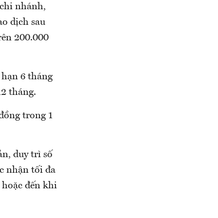
 chi nhánh,
o dịch sau
rên 200.000
ỳ hạn 6 tháng
12 tháng.
 đồng trong 1
n, duy trì số
c nhận tối đa
 hoặc đến khi