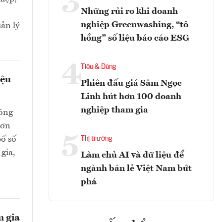
3
Những rủi ro khi doanh
nghiệp Greenwashing, “tô
ản lý
hồng” số liệu báo cáo ESG
4
Tiêu & Dùng
iệu
Phiên đấu giá Sâm Ngọc
Linh hút hơn 100 doanh
nghiệp tham gia
hông
hơn
5
bố số
Thị trường
gia,
Làm chủ AI và dữ liệu để
ngành bán lẻ Việt Nam bứt
phá
m gia