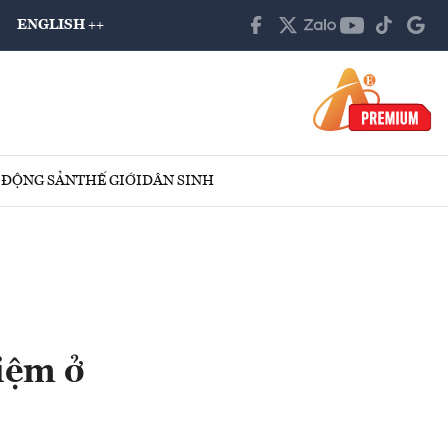
ENGLISH ++
 ĐỘNG SẢN
THẾ GIỚI
DÂN SINH
iệm ở