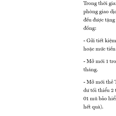
Trong thời gia
phòng giao dị
đều được tặng
đồng:
- Gửi tiết kiệ
hoặc mức tiền 
- Mở mới 1 tro
tháng.
- Mở mới thẻ T
dư tối thiểu 2
01 mũ bảo hiể
hết quà).