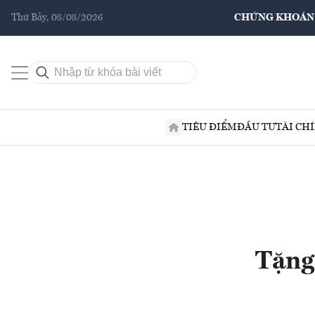
Thứ Bảy, 08/08/2026
CHỨNG KHOÁN
TIÊU ĐIỂM
ĐẦU TƯ
TÀI CH
Tặng