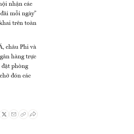
hội nhận các
đãi mỗi ngày”
khai trên toàn
Á, châu Phi và
ngân hàng trực
a đặt phòng
chờ đón các