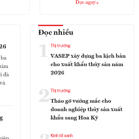
Đọc ngay
Đọc nhiều
1
026
Thị trường
VASEP xây dựng ba kịch bản
 ba
cho xuất khẩu thủy sản năm
 kim
2026
ì đà
 và
2
Thị trường
Tháo gỡ vướng mắc cho
doanh nghiệp thủy sản xuất
g
khẩu sang Hoa Kỳ
Kinh tế xanh
iệp,