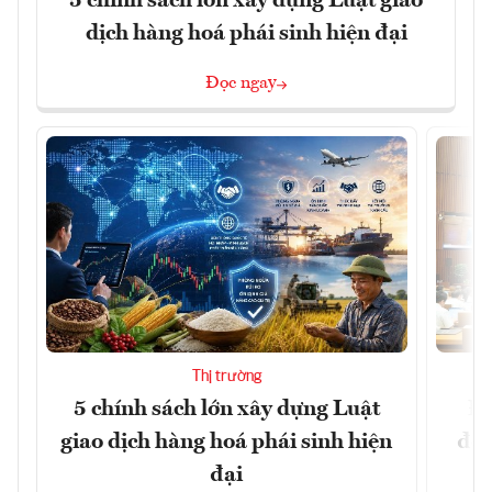
5 chính sách lớn xây dựng Luật giao
dịch hàng hoá phái sinh hiện đại
Đọc ngay
Thị trường
5 chính sách lớn xây dựng Luật
Đổ
giao dịch hàng hoá phái sinh hiện
đột
đại