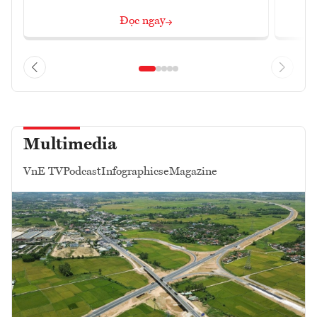
Đọc ngay
Multimedia
VnE TV
Podcast
Infographics
eMagazine