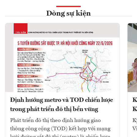
Dòng sự kiện
Định hướng metro và TOD chiến lược
K
trong phát triển đô thị bền vững
K
Phát triển đô thị theo định hướng giao
K
thông công cộng (TOD) kết hợp với mạng
V
lưới đường sắt đô thị (metro) là chiến lược