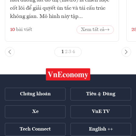
cốt lõi để giải quyết ùn tắc và tái cấu trúc
không gian. Mô hình này tập...
10
bài viết
Xem tất cả
2
1
2
3
4
Chứng khoán
Tiêu & Dùng
Xe
VnE TV
Tech Connect
English ++