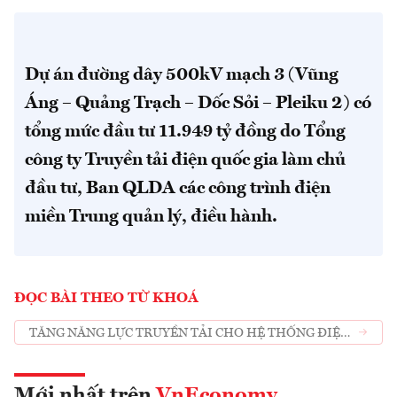
Dự án đường dây 500kV mạch 3 (Vũng
Áng – Quảng Trạch – Dốc Sỏi – Pleiku 2) có
tổng mức đầu tư 11.949 tỷ đồng do Tổng
công ty Truyền tải điện quốc gia làm chủ
đầu tư, Ban QLDA các công trình điện
miền Trung quản lý, điều hành.
ĐỌC BÀI THEO TỪ KHOÁ
TĂNG NĂNG LỰC TRUYỀN TẢI CHO HỆ THỐNG ĐIỆN
QUỐC GIA
Mới nhất trên
VnEconomy