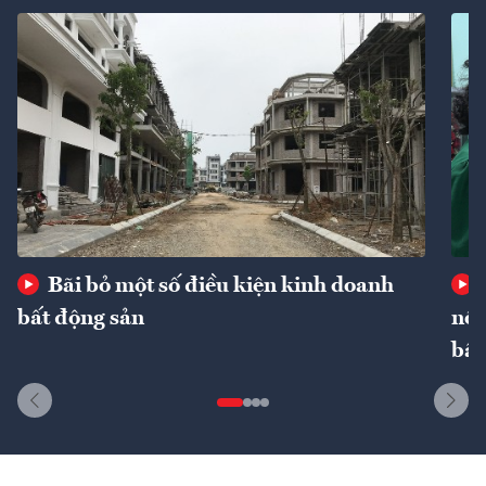
Bãi bỏ một số điều kiện kinh doanh
bất động sản
nôn
bất