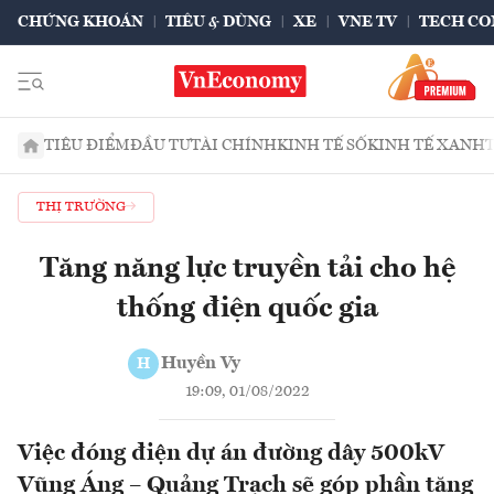
CHỨNG KHOÁN
TIÊU & DÙNG
XE
VNE TV
TECH CO
TIÊU ĐIỂM
ĐẦU TƯ
TÀI CHÍNH
KINH TẾ SỐ
KINH TẾ XANH
THỊ TRƯỜNG
Tăng năng lực truyền tải cho hệ
thống điện quốc gia
Huyền Vy
H
19:09, 01/08/2022
Việc đóng điện dự án đường dây 500kV
Vũng Áng – Quảng Trạch sẽ góp phần tăng