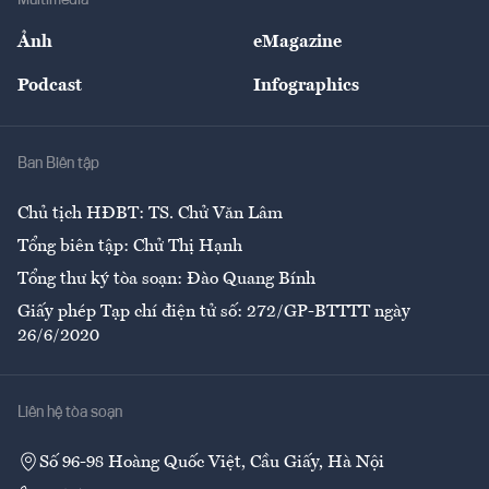
Sự kiện
Nhân lực
Ảnh
eMagazine
Đẹp +
An sinh
Podcast
Infographics
Giải trí
Y tế
Nhà
Ban Biên tập
Ẩm thực
Chủ tịch HĐBT: TS. Chử Văn Lâm
Tổng biên tập: Chử Thị Hạnh
Tổng thư ký tòa soạn: Đào Quang Bính
Giấy phép Tạp chí điện tử số: 272/GP-BTTTT ngày
26/6/2020
Liên hệ tòa soạn
Số 96-98 Hoàng Quốc Việt, Cầu Giấy, Hà Nội