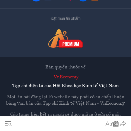
Đặt mua ấn phẩm
Bản quyền thuộc về
VnEconomy
Tạp chí điện tử của Hội Khoa học Kinh tế Việt Nam
Mọi tin bài đăng lại từ website này phải có sự chấp thuận
bằng văn bản của
Tạp chí Kinh tế Việt Nam - VnEconomy
Các trang liên kết ra ngoài sẽ được mở ra ở cửa sổ mới.
VnEconomy không chịu trách nhiệm nội dung các trang
ngoài.