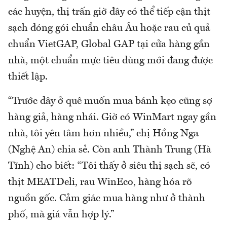
các huyện, thị trấn giờ đây có thể tiếp cận thịt
sạch đóng gói chuẩn châu Âu hoặc rau củ quả
chuẩn VietGAP, Global GAP tại cửa hàng gần
nhà, một chuẩn mực tiêu dùng mới đang được
thiết lập.
“Trước đây ở quê muốn mua bánh kẹo cũng sợ
hàng giả, hàng nhái. Giờ có WinMart ngay gần
nhà, tôi yên tâm hơn nhiều,” chị Hồng Nga
(Nghệ An) chia sẻ. Còn anh Thành Trung (Hà
Tĩnh) cho biết: “Tôi thấy ở siêu thị sạch sẽ, có
thịt MEATDeli, rau WinEco, hàng hóa rõ
nguồn gốc. Cảm giác mua hàng như ở thành
phố, mà giá vẫn hợp lý.”