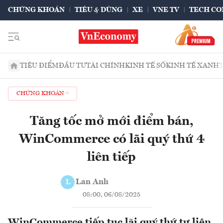
CHỨNG KHOÁN
TIÊU & DÙNG
XE
VNE TV
TECH CO
TIÊU ĐIỂM
ĐẦU TƯ
TÀI CHÍNH
KINH TẾ SỐ
KINH TẾ XANH
CHỨNG KHOÁN
Tăng tốc mở mới điểm bán,
WinCommerce có lãi quý thứ 4
liên tiếp
Lan Anh
L
08:00, 06/08/2025
WinCommerce tiếp tục lãi quý thứ tư liên