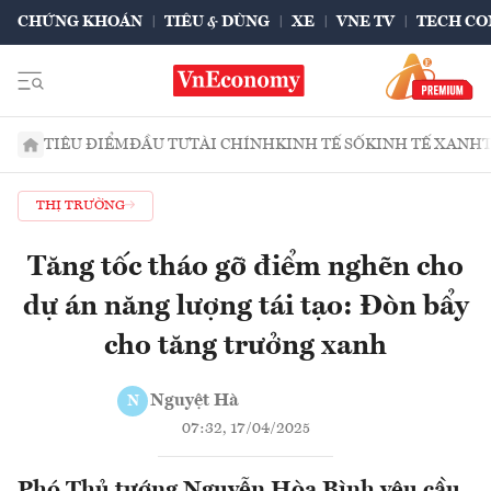
CHỨNG KHOÁN
TIÊU & DÙNG
XE
VNE TV
TECH CO
TIÊU ĐIỂM
ĐẦU TƯ
TÀI CHÍNH
KINH TẾ SỐ
KINH TẾ XANH
THỊ TRƯỜNG
Tăng tốc tháo gỡ điểm nghẽn cho
dự án năng lượng tái tạo: Đòn bẩy
cho tăng trưởng xanh
Nguyệt Hà
N
07:32, 17/04/2025
Phó Thủ tướng Nguyễn Hòa Bình yêu cầu