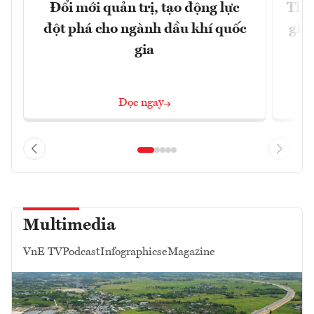
Đổi mới quản trị, tạo động lực
Thúc
đột phá cho ngành dầu khí quốc
giả
gia
Đọc ngay
Multimedia
VnE TV
Podcast
Infographics
eMagazine