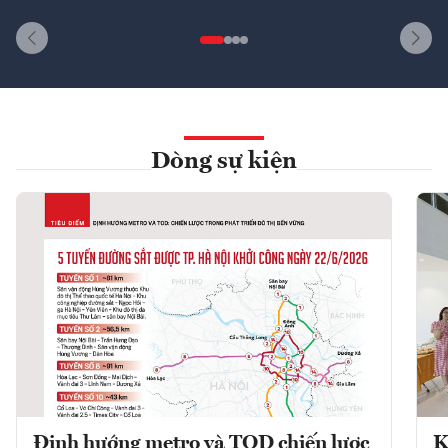
Dòng sự kiện
Định hướng metro và TOD chiến lược
K