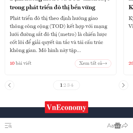
trong phát triển đô thị bền vững
K
Phát triển đô thị theo định hướng giao
K
thông công cộng (TOD) kết hợp với mạng
V
lưới đường sắt đô thị (metro) là chiến lược
cốt lõi để giải quyết ùn tắc và tái cấu trúc
không gian. Mô hình này tập...
10
bài viết
Xem tất cả
2
1
2
3
4
Chứng khoán
Tiêu & Dùng