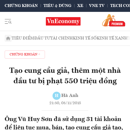
CHỨNG KHOÁN
TIÊU & DÙNG
XE
VNE TV
TECH CO
TIÊU ĐIỂM
ĐẦU TƯ
TÀI CHÍNH
KINH TẾ SỐ
KINH TẾ XANH
CHỨNG KHOÁN
Tạo cung cầu giả, thêm một nhà
đầu tư bị phạt 550 triệu đồng
Hà Anh
H
21:50, 05/11/2018
Ông Vũ Huy Sơn đã sử dụng 31 tài khoản
để liên tục mua, bán, tạo cung cầu giả tạo,