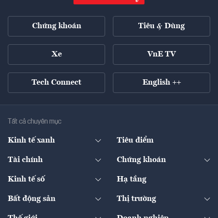
Chứng khoán
Tiêu & Dùng
Xe
VnE TV
Tech Connect
English ++
Tất cả chuyên mục
Kinh tế xanh
Tiêu điểm
Chuyển động xanh
Tài chính
Chứng khoán
Pháp lý
Ngân hàng
Doanh nghiệp niêm yết
Kinh tế số
Hạ tầng
Thương hiệu xanh
Thị trường vốn
Thị trường
Sản phẩm - Thị trường
Bất động sản
Thị trường
Diễn đàn
Thuế
Đầu tư
Tài sản số
Chính sách
Xuất nhập khẩu