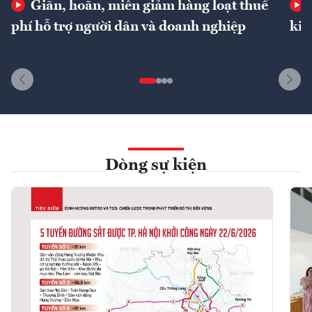
Giãn, hoãn, miễn giảm hàng loạt thuế
phí hỗ trợ người dân và doanh nghiệp
kin
Dòng sự kiện