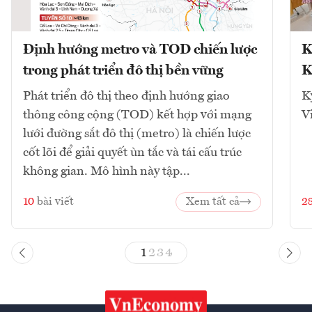
Định hướng metro và TOD chiến lược
K
trong phát triển đô thị bền vững
K
Phát triển đô thị theo định hướng giao
K
thông công cộng (TOD) kết hợp với mạng
V
lưới đường sắt đô thị (metro) là chiến lược
cốt lõi để giải quyết ùn tắc và tái cấu trúc
không gian. Mô hình này tập...
10
bài viết
Xem tất cả
2
1
2
3
4