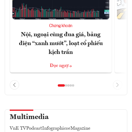
Chứng khoán
Nội, ngoại cùng đua giá, bảng
B
điện “xanh mướt”, loạt cổ phiếu
kịch trần
Đọc ngay
Multimedia
VnE TV
Podcast
Infographics
eMagazine