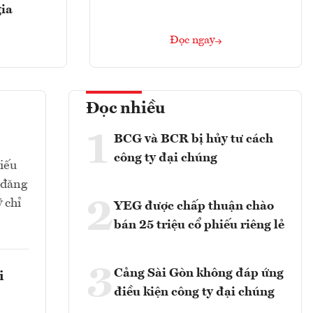
gia
Đọc ngay
Đọc nhiều
1
BCG và BCR bị hủy tư cách
công ty đại chúng
hiếu
 đăng
2
 chỉ
YEG được chấp thuận chào
bán 25 triệu cổ phiếu riêng lẻ
3
Cảng Sài Gòn không đáp ứng
i
điều kiện công ty đại chúng