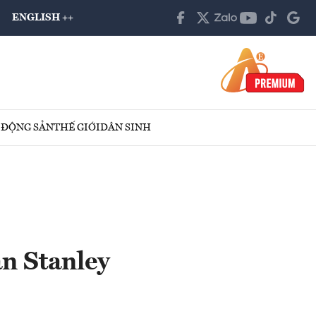
ENGLISH ++
 ĐỘNG SẢN
THẾ GIỚI
DÂN SINH
n Stanley