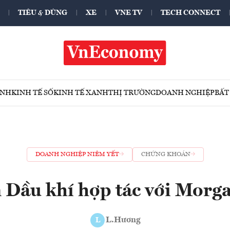
TIÊU & DÙNG
XE
VNE TV
TECH CONNECT
ÍNH
KINH TẾ SỐ
KINH TẾ XANH
THỊ TRƯỜNG
DOANH NGHIỆP
BẤT
DOANH NGHIỆP NIÊM YẾT
CHỨNG KHOÁN
 Dầu khí hợp tác với Morga
L.Hương
L