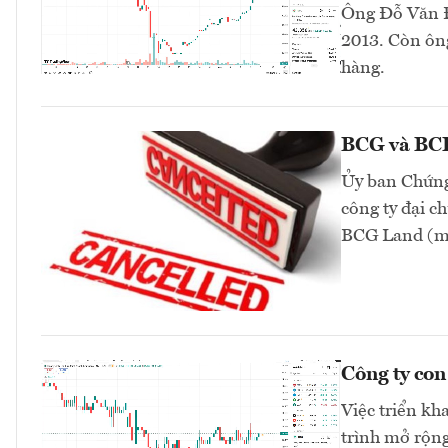
Ông Đỗ Văn Đ
2013. Còn ông
hàng.
BCG và BCR 
Ủy ban Chứng
công ty đại 
BCG Land (mã
Công ty co
Việc triển kh
trình mở rộng