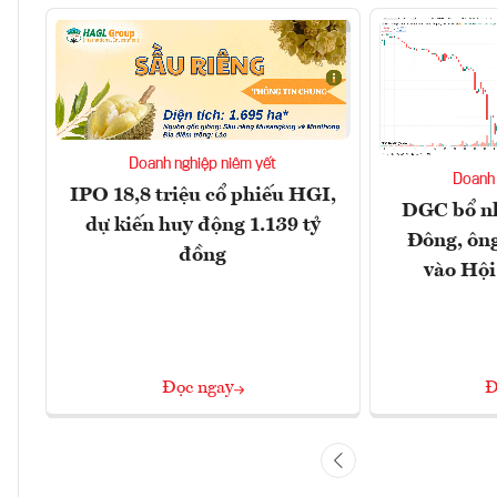
Doanh nghiệp niêm yết
Doanh 
IPO 18,8 triệu cổ phiếu HGI,
DGC bổ n
dự kiến huy động 1.139 tỷ
Đông, ôn
đồng
vào Hội
Đọc ngay
Đ