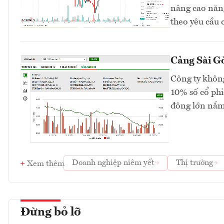
nâng cao năng
theo yêu cầu 
Cảng Sài Gò
Công ty không
10% số cổ phi
đông lớn nắm
Doanh nghiệp niêm yết
Thị trường
Xem thêm
Đừng bỏ lỡ