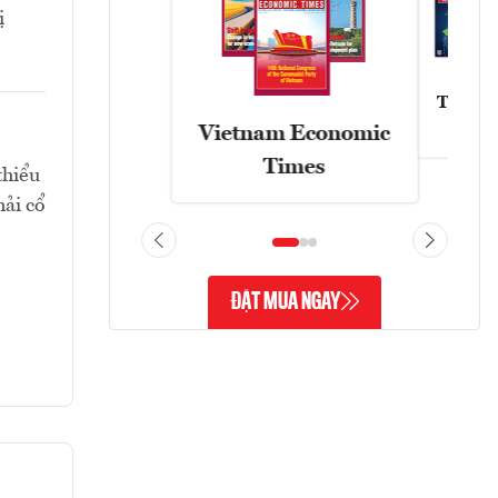
ị
Tạp chí
Vietnam Economic
Times
thiểu
hải cổ
ĐẶT MUA NGAY