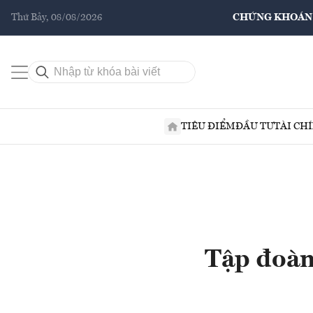
Thứ Bảy, 08/08/2026
CHỨNG KHOÁN
TIÊU ĐIỂM
ĐẦU TƯ
TÀI CH
Tập đoàn