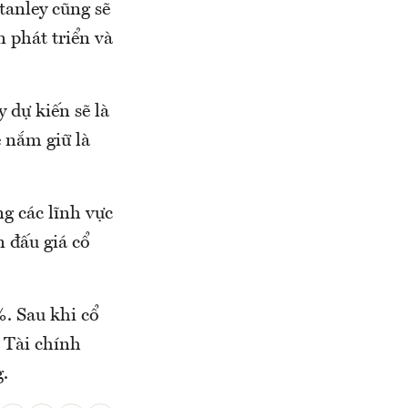
tanley cũng sẽ
 phát triển và
 dự kiến sẽ là
ệ nắm giữ là
ng các lĩnh vực
n đấu giá cổ
. Sau khi cổ
 Tài chính
g.