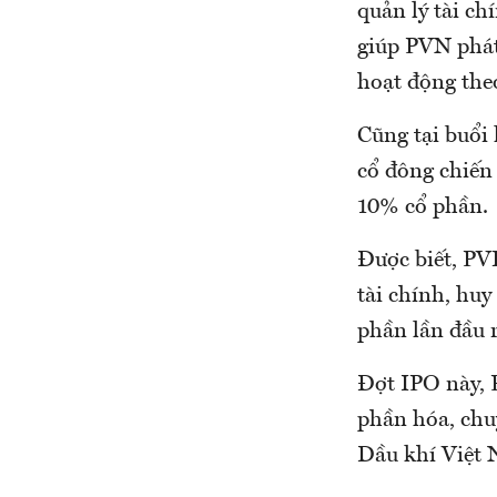
quản lý tài c
giúp PVN phát 
hoạt động theo
Cũng tại buổi 
cổ đông chiến 
10% cổ phần.
Được biết, PVF
tài chính, huy
phần lần đầu r
Đợt IPO này, 
phần hóa, chu
Dầu khí Việt N