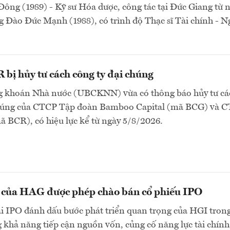
ông (1989) - Kỹ sư Hóa dược, công tác tại Đức Giang từ
 Đào Đức Mạnh (1988), có trình độ Thạc sĩ Tài chính - 
bị hủy tư cách công ty đại chúng
 khoán Nhà nước (UBCKNN) vừa có thông báo hủy tư cá
chúng của CTCP Tập đoàn Bamboo Capital (mã BCG) và 
 BCR), có hiệu lực kể từ ngày 5/8/2026.
n của HAG được phép chào bán cổ phiếu IPO
ai IPO đánh dấu bước phát triển quan trọng của HGI tron
 khả năng tiếp cận nguồn vốn, củng cố năng lực tài chính