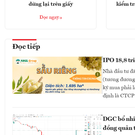
dừng lại trên giấy
kiểm tr
Đọc ngay
Đọc tiếp
IPO 18,8 tr
Nhà đầu tư đă
(tương đương 
ký mua phải l
định là CTC
DGC bổ nhi
đồng quản t