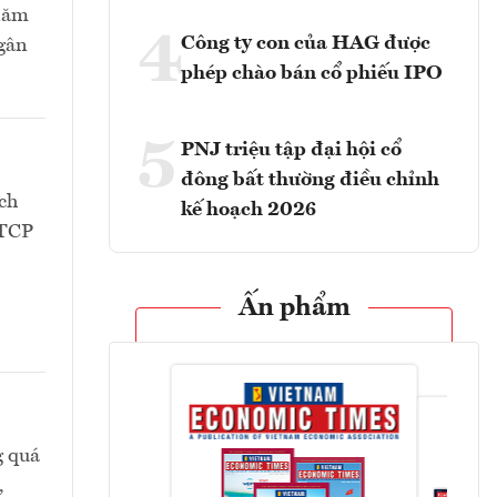
 năm
4
Công ty con của HAG được
Ngân
phép chào bán cổ phiếu IPO
5
PNJ triệu tập đại hội cổ
đông bất thường điều chỉnh
ch
kế hoạch 2026
CTCP
Ấn phẩm
g quá
,