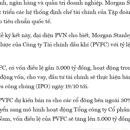
hính, ngân hàng và quản trị doanh nghiệp. Morgan S
triển các hệ thống định chế tài chính của Tập đoàn
 tiêu chuẩn quốc tế.
lễ ký kết này, đại diện PVN cho biết, Morgan Stanley
lược của Công ty Tài chính dầu khí (PVFC) với tỷ l
C, có vốn điều lệ gần 3.000 tỷ đồng, hoạt động tro
 động vốn, cho vay, đầu tư tài chính sẽ thực hiện bá
a công chúng (IPO) ngày 19/10 tới.
PVFC dự kiến bán ra cho các cổ đông bên ngoài 30%
yển sang mô hình hoạt động Tổng công ty Cổ phần
am, vốn điều lệ của PVFC sẽ tăng lên 5.000 tỷ đồn