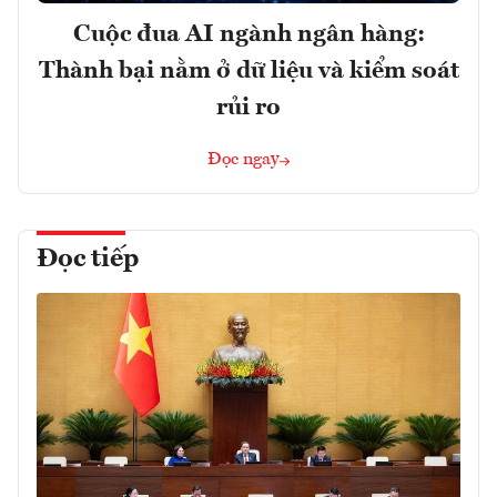
Cuộc đua AI ngành ngân hàng:
Thành bại nằm ở dữ liệu và kiểm soát
rủi ro
Đọc ngay
Đọc tiếp