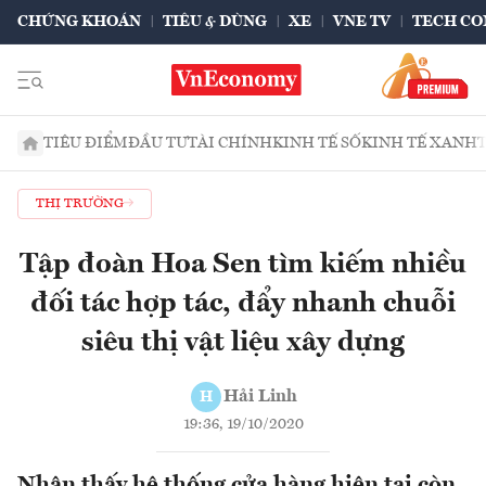
CHỨNG KHOÁN
TIÊU & DÙNG
XE
VNE TV
TECH CO
TIÊU ĐIỂM
ĐẦU TƯ
TÀI CHÍNH
KINH TẾ SỐ
KINH TẾ XANH
THỊ TRƯỜNG
Tập đoàn Hoa Sen tìm kiếm nhiều
đối tác hợp tác, đẩy nhanh chuỗi
siêu thị vật liệu xây dựng
Hải Linh
H
19:36, 19/10/2020
Nhận thấy hệ thống cửa hàng hiện tại còn