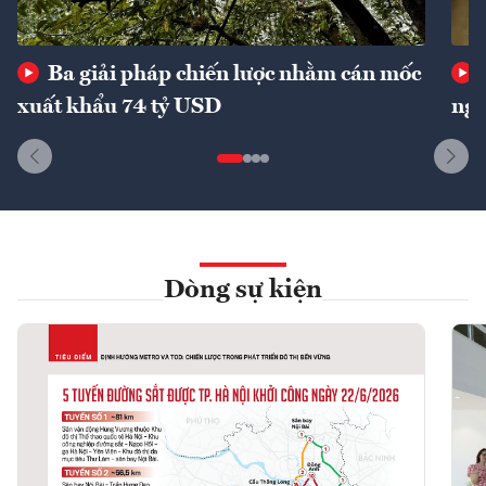
Ba giải pháp chiến lược nhằm cán mốc
xuất khẩu 74 tỷ USD
ngu
Dòng sự kiện