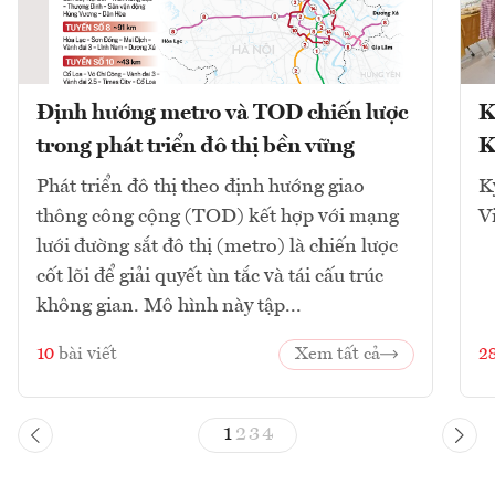
Định hướng metro và TOD chiến lược
K
trong phát triển đô thị bền vững
K
Phát triển đô thị theo định hướng giao
K
thông công cộng (TOD) kết hợp với mạng
V
lưới đường sắt đô thị (metro) là chiến lược
cốt lõi để giải quyết ùn tắc và tái cấu trúc
không gian. Mô hình này tập...
10
bài viết
Xem tất cả
2
1
2
3
4