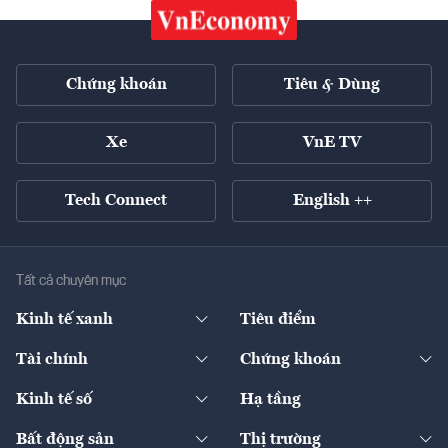
Chứng khoán
Tiêu & Dùng
Xe
VnE TV
Tech Connect
English ++
Tất cả chuyên mục
Kinh tế xanh
Tiêu điểm
Chuyển động xanh
Tài chính
Chứng khoán
Pháp lý
Ngân hàng
Doanh nghiệp niêm yết
Kinh tế số
Hạ tầng
Thương hiệu xanh
Thị trường vốn
Thị trường
Sản phẩm - Thị trường
Bất động sản
Thị trường