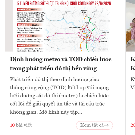
Định hướng metro và TOD chiến lược
K
trong phát triển đô thị bền vững
K
Phát triển đô thị theo định hướng giao
K
thông công cộng (TOD) kết hợp với mạng
V
lưới đường sắt đô thị (metro) là chiến lược
cốt lõi để giải quyết ùn tắc và tái cấu trúc
không gian. Mô hình này tập...
10
bài viết
Xem tất cả
2