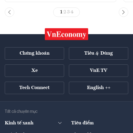
1
2
3
4
Chứng khoán
Tiêu & Dùng
Xe
VnE TV
Tech Connect
English ++
Tất cả chuyên mục
Kinh tế xanh
Tiêu điểm
Chuyển động xanh