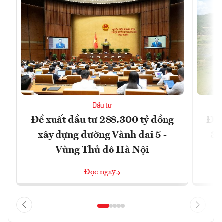
Đầu tư
Đề xuất đầu tư 288.300 tỷ đồng
Đồn
xây dựng đường Vành đai 5 -
3 
Vùng Thủ đô Hà Nội
Đọc ngay