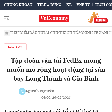
CHỨNG KHOÁN
TIÊU & DÙNG
XE
VNE TV
TECH CO
TIÊU ĐIỂM
ĐẦU TƯ
TÀI CHÍNH
KINH TẾ SỐ
KINH TẾ XANH
ĐẦU TƯ
Tập đoàn vận tải FedEx mong
muốn mở rộng hoạt động tại sân
bay Long Thành và Gia Bình
Quỳnh Nguyễn
Q
06:00, 26/02/2025
Trong cuộc gặp mặt với Tổng Bí thư Tô