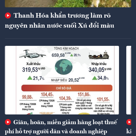
Thanh Hóa khẩn trương làm rõ
nguyên nhân nước suối Xú đổi màu
Giãn, hoãn, miễn giảm hàng loạt thuế
phí hỗ trợ người dân và doanh nghiệp
kin