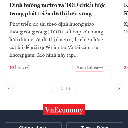
Định hướng metro và TOD chiến lược
K
trong phát triển đô thị bền vững
K
Phát triển đô thị theo định hướng giao
K
thông công cộng (TOD) kết hợp với mạng
V
lưới đường sắt đô thị (metro) là chiến lược
cốt lõi để giải quyết ùn tắc và tái cấu trúc
không gian. Mô hình này tập...
10
bài viết
Xem tất cả
2
1
2
3
4