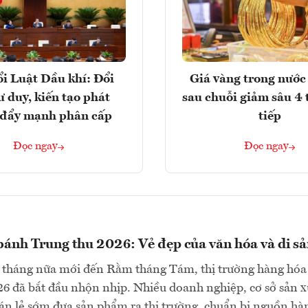
i Luật Dầu khí: Đổi
Giá vàng trong nước 
ư duy, kiến tạo phát
sau chuỗi giảm sâu 4 
, đẩy mạnh phân cấp
tiếp
Đọc ngay
Đọc ngay
bánh Trung thu 2026: Vẻ đẹp của văn hóa và di s
 tháng nữa mới đến Rằm tháng Tám, thị trường hàng hóa
6 đã bắt đầu nhộn nhịp. Nhiều doanh nghiệp, cơ sở sản x
án lẻ sớm đưa sản phẩm ra thị trường, chuẩn bị nguồn hà