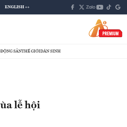
ENGLISH ++
 ĐỘNG SẢN
THẾ GIỚI
DÂN SINH
a lễ hội