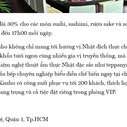
ãi 30% cho các món sushi, sashimi, rượu sake và s
 đến 17h00 mỗi ngày.
ho không chỉ mang tới hương vị Nhật đích thực chế
 khẩu tươi ngon cùng nhiều gia vị truyền thống, mà
hiệm nghệ thuật ẩm thực Nhật đặc sắc như teppanya
ầu bếp chuyên nghiệp biểu diễn chế biến ngay tại c
issho có công suất phục vụ tới 200 khách, thích h
ang trọng và cả tiệc đặt riêng trong phòng VIP.
ệ, Quận 1, Tp.HCM