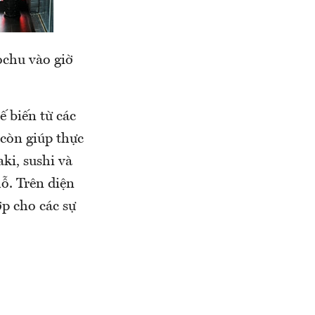
ochu vào giờ
 biến từ các
 còn giúp thực
ki, sushi và
hỗ. Trên diện
ợp cho các sự