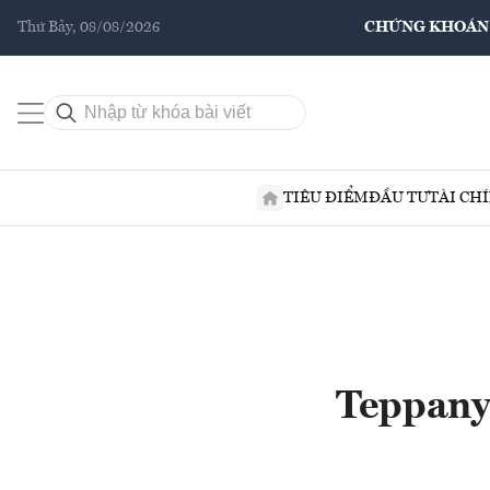
Thứ Bảy, 08/08/2026
CHỨNG KHOÁN
TIÊU ĐIỂM
ĐẦU TƯ
TÀI CH
Teppany