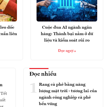
leo dốc
Cuộc đua AI ngành ngân
tuần liên
hàng: Thành bại nằm ở dữ
liệu và kiểm soát rủi ro
Đọc ngay
Đọc nhiều
1
Rang cà phê bằng năng
ản
lượng mặt trời - tương lai của
 Tết
ngành công nghiệp cà phê
uất
bền vững
ng