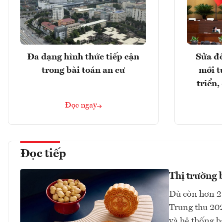
Đa dạng hình thức tiếp cận
Sửa đổ
trong bài toán an cư
mới t
triển
Đọc ngay
Đọc tiếp
Thị trường 
Dù còn hơn 2
Trung thu 202
và hệ thống b