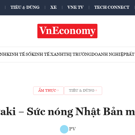
TIÊU & DÙNG
XE
VNE TV
TECH CONNECT
ÍNH
KINH TẾ SỐ
KINH TẾ XANH
THỊ TRƯỜNG
DOANH NGHIỆP
BẤT
ẨM THỰC
TIÊU & DÙNG
aki – Sức nóng Nhật Bản mù
PV