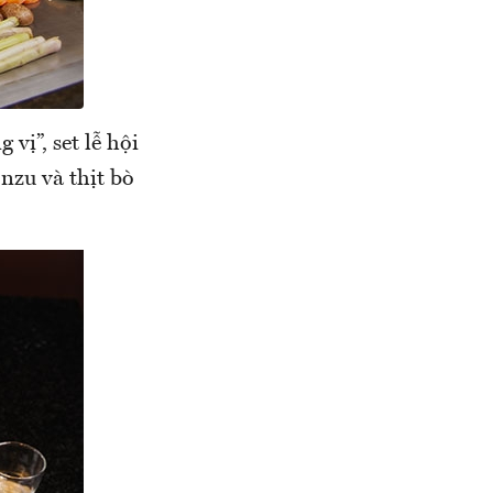
vị”, set lễ hội
nzu và thịt bò