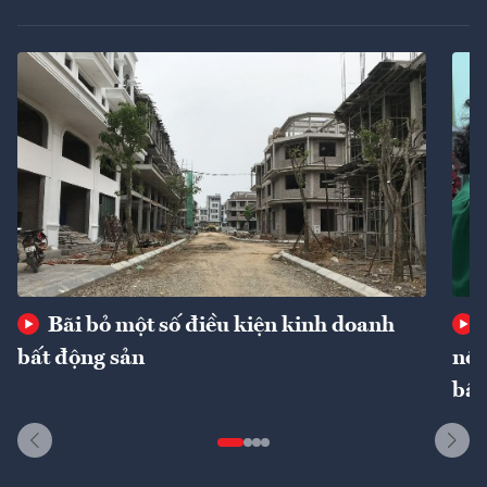
Bãi bỏ một số điều kiện kinh doanh
bất động sản
nôn
bất