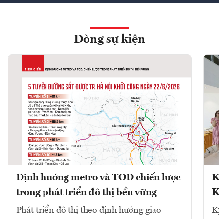
Dòng sự kiện
Định hướng metro và TOD chiến lược
K
trong phát triển đô thị bền vững
K
Phát triển đô thị theo định hướng giao
K