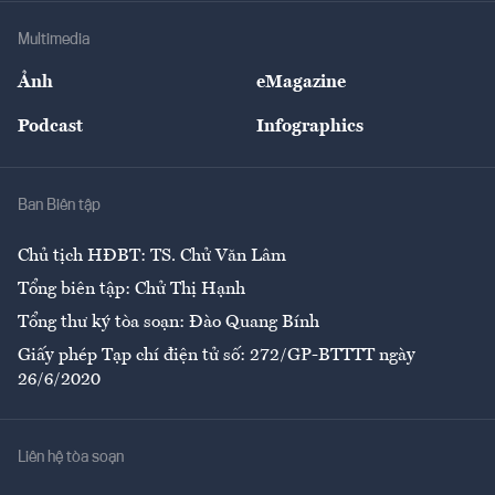
Doanh nghiệp
Địa phương
Thị trường
Bảo hiểm
Multimedia
Sự kiện
Nhân lực
Ảnh
eMagazine
Đẹp +
An sinh
Podcast
Infographics
Giải trí
Y tế
Nhà
Ban Biên tập
Ẩm thực
Chủ tịch HĐBT: TS. Chử Văn Lâm
Tổng biên tập: Chử Thị Hạnh
Tổng thư ký tòa soạn: Đào Quang Bính
Giấy phép Tạp chí điện tử số: 272/GP-BTTTT ngày
26/6/2020
Liên hệ tòa soạn