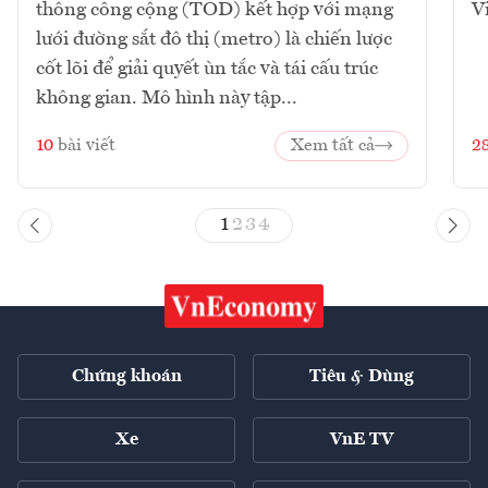
thông công cộng (TOD) kết hợp với mạng
V
lưới đường sắt đô thị (metro) là chiến lược
cốt lõi để giải quyết ùn tắc và tái cấu trúc
không gian. Mô hình này tập...
10
bài viết
Xem tất cả
2
1
2
3
4
Chứng khoán
Tiêu & Dùng
Xe
VnE TV