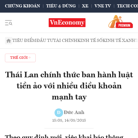
CHỨNG KHOÁN
TIÊU & DÙNG
XE
VNE TV
TECH CO
TIÊU ĐIỂM
ĐẦU TƯ
TÀI CHÍNH
KINH TẾ SỐ
KINH TẾ XANH
THẾ GIỚI
Thái Lan chính thức ban hành luật
tiền ảo với nhiều điều khoản
mạnh tay
Đức Anh
Đ
18:05, 14/05/2018
Theo quy định mới, việc khai báo thông