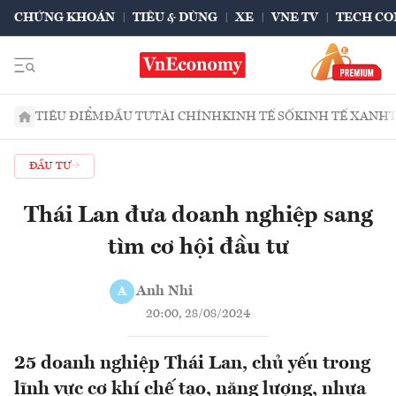
CHỨNG KHOÁN
TIÊU & DÙNG
XE
VNE TV
TECH CO
TIÊU ĐIỂM
ĐẦU TƯ
TÀI CHÍNH
KINH TẾ SỐ
KINH TẾ XANH
ĐẦU TƯ
Thái Lan đưa doanh nghiệp sang
tìm cơ hội đầu tư
Anh Nhi
A
20:00, 28/08/2024
25 doanh nghiệp Thái Lan, chủ yếu trong
lĩnh vực cơ khí chế tạo, năng lượng, nhựa