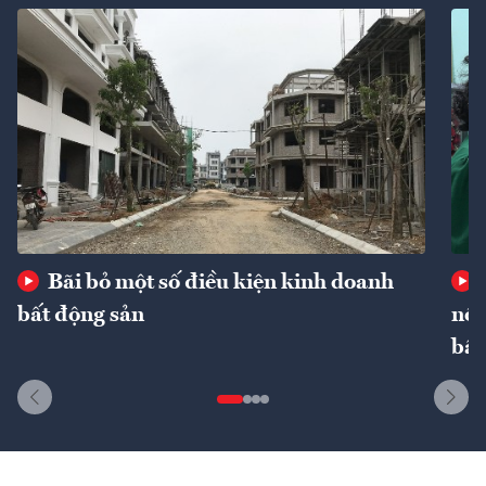
Bãi bỏ một số điều kiện kinh doanh
bất động sản
nôn
bất