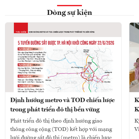
Dòng sự kiện
Định hướng metro và TOD chiến lược
K
trong phát triển đô thị bền vững
K
Phát triển đô thị theo định hướng giao
K
thông công cộng (TOD) kết hợp với mạng
V
lưới đường sắt đô thị (metro) là chiến lược