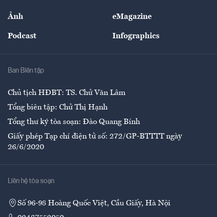
Sự kiện
Nhân lực
Ảnh
eMagazine
Đẹp +
An sinh
Podcast
Infographics
Giải trí
Y tế
Nhà
Ban Biên tập
Ẩm thực
Chủ tịch HĐBT: TS. Chử Văn Lâm
Tổng biên tập: Chử Thị Hạnh
Tổng thư ký tòa soạn: Đào Quang Bính
Giấy phép Tạp chí điện tử số: 272/GP-BTTTT ngày
26/6/2020
Liên hệ tòa soạn
Số 96-98 Hoàng Quốc Việt, Cầu Giấy, Hà Nội