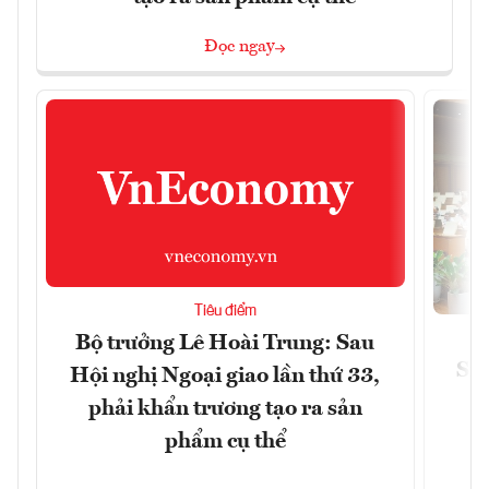
Đọc ngay
Tiêu điểm
Bộ trưởng Lê Hoài Trung: Sau
Siế
Hội nghị Ngoại giao lần thứ 33,
phải khẩn trương tạo ra sản
phẩm cụ thể