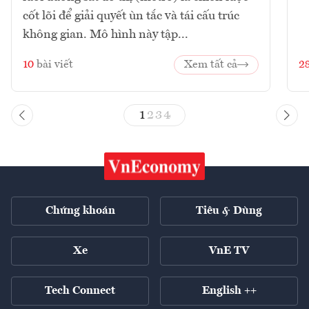
cốt lõi để giải quyết ùn tắc và tái cấu trúc
không gian. Mô hình này tập...
10
bài viết
Xem tất cả
2
1
2
3
4
Chứng khoán
Tiêu & Dùng
Xe
VnE TV
Tech Connect
English ++