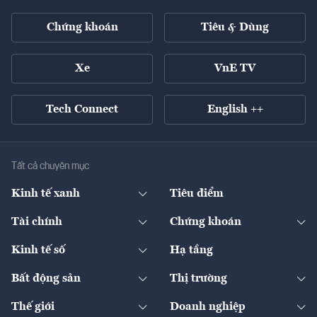
Chứng khoán
Tiêu & Dùng
Xe
VnE TV
Tech Connect
English ++
Tất cả chuyên mục
Kinh tế xanh
Tiêu điểm
Chuyển động xanh
Tài chính
Chứng khoán
Pháp lý
Ngân hàng
Doanh nghiệp niêm yết
Kinh tế số
Hạ tầng
Thương hiệu xanh
Thị trường vốn
Thị trường
Sản phẩm - Thị trường
Bất động sản
Thị trường
Diễn đàn
Thuế
Đầu tư
Tài sản số
Chính sách
Xuất nhập khẩu
Thế giới
Doanh nghiệp
Bảo hiểm
Quốc tế