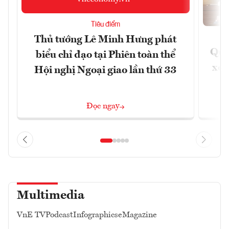
Tiêu điểm
Thủ tướng Lê Minh Hưng phát
Quốc
biểu chỉ đạo tại Phiên toàn thể
xem
Hội nghị Ngoại giao lần thứ 33
Đọc ngay
Multimedia
VnE TV
Podcast
Infographics
eMagazine