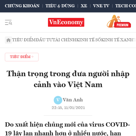
CHỨNG KHOÁN
TIÊU & DÙNG
XE
VNE TV
TECH CO
TIÊU ĐIỂM
ĐẦU TƯ
TÀI CHÍNH
KINH TẾ SỐ
KINH TẾ XANH
TIÊU ĐIỂM
Thận trọng trong đưa người nhập
cảnh vào Việt Nam
Văn Anh
V
22:15, 11/01/2021
Do xuất hiện chủng mới của virus COVID-
19 lây lan nhanh hơn ở nhiều nước, hạn