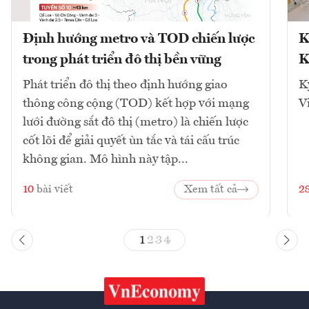
Định hướng metro và TOD chiến lược
K
trong phát triển đô thị bền vững
K
Phát triển đô thị theo định hướng giao
K
thông công cộng (TOD) kết hợp với mạng
V
lưới đường sắt đô thị (metro) là chiến lược
cốt lõi để giải quyết ùn tắc và tái cấu trúc
không gian. Mô hình này tập...
10
bài viết
Xem tất cả
2
1
2
3
4