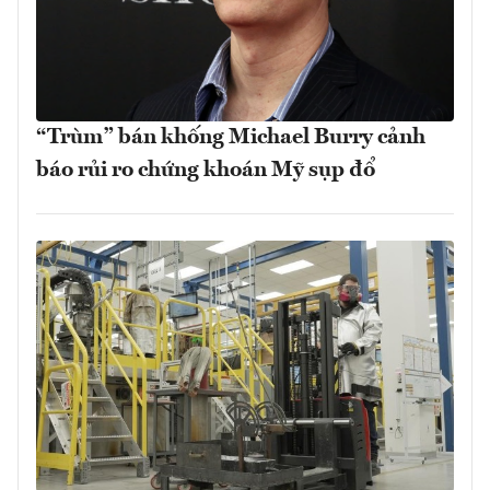
“Trùm” bán khống Michael Burry cảnh
báo rủi ro chứng khoán Mỹ sụp đổ