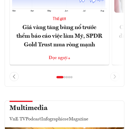
Thế giới
Giá vàng tăng bùng nổ trước
Chí
thềm báo cáo việc làm Mỹ, SPDR
đã 
Gold Trust mua ròng mạnh
Đọc ngay
Multimedia
VnE TV
Podcast
Infographics
eMagazine