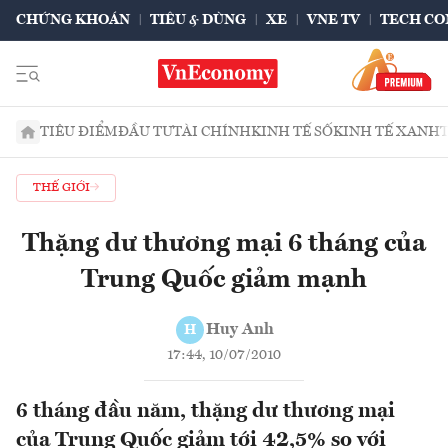
CHỨNG KHOÁN
TIÊU & DÙNG
XE
VNE TV
TECH CO
TIÊU ĐIỂM
ĐẦU TƯ
TÀI CHÍNH
KINH TẾ SỐ
KINH TẾ XANH
THẾ GIỚI
Thặng dư thương mại 6 tháng của
Trung Quốc giảm mạnh
Huy Anh
H
17:44, 10/07/2010
6 tháng đầu năm, thặng dư thương mại
của Trung Quốc giảm tới 42,5% so với