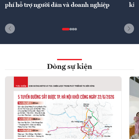
phí hỗ trợ người dân và doanh nghiệp
kin
Dòng sự kiện