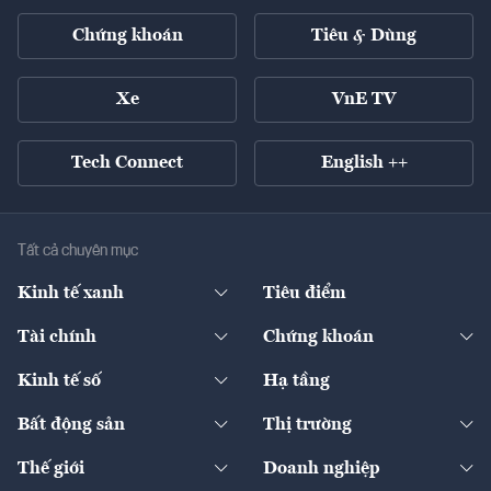
Chứng khoán
Tiêu & Dùng
Xe
VnE TV
Tech Connect
English ++
Tất cả chuyên mục
Kinh tế xanh
Tiêu điểm
Chuyển động xanh
Tài chính
Chứng khoán
Pháp lý
Ngân hàng
Doanh nghiệp niêm yết
Kinh tế số
Hạ tầng
Thương hiệu xanh
Thị trường vốn
Thị trường
Sản phẩm - Thị trường
Bất động sản
Thị trường
Diễn đàn
Thuế
Đầu tư
Tài sản số
Chính sách
Xuất nhập khẩu
Thế giới
Doanh nghiệp
Bảo hiểm
Quốc tế
Dịch vụ số