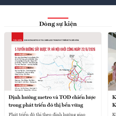
Dòng sự kiện
Định hướng metro và TOD chiến lược
K
trong phát triển đô thị bền vững
K
Phát triển đô thị theo định hướng giao
K