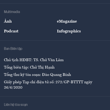
Khung pháp lý
Doanh nghiệp
Địa phương
Thị trường
Bảo hiểm
Multimedia
Sự kiện
Nhân lực
Ảnh
eMagazine
Đẹp +
An sinh
Podcast
Infographics
Giải trí
Y tế
Nhà
Ban Biên tập
Ẩm thực
Chủ tịch HĐBT: TS. Chử Văn Lâm
Tổng biên tập: Chử Thị Hạnh
Tổng thư ký tòa soạn: Đào Quang Bính
Giấy phép Tạp chí điện tử số: 272/GP-BTTTT ngày
26/6/2020
Liên hệ tòa soạn