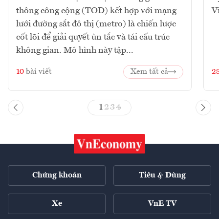
thông công cộng (TOD) kết hợp với mạng
V
lưới đường sắt đô thị (metro) là chiến lược
cốt lõi để giải quyết ùn tắc và tái cấu trúc
không gian. Mô hình này tập...
10
bài viết
Xem tất cả
2
1
2
3
4
Chứng khoán
Tiêu & Dùng
Xe
VnE TV