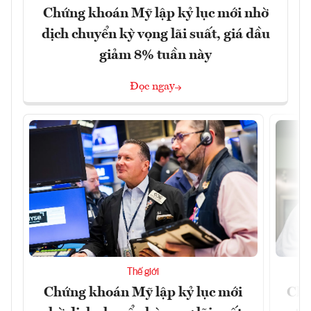
Chứng khoán Mỹ lập kỷ lục mới nhờ
dịch chuyển kỳ vọng lãi suất, giá dầu
giảm 8% tuần này
Đọc ngay
Thế giới
Chứng khoán Mỹ lập kỷ lục mới
Chí