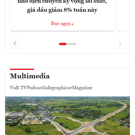
nhờ dịch chuyển kỳ vọng lãi suất,
tr
giá dầu giảm 8% tuần này
Đọc ngay
Multimedia
VnE TV
Podcast
Infographics
eMagazine