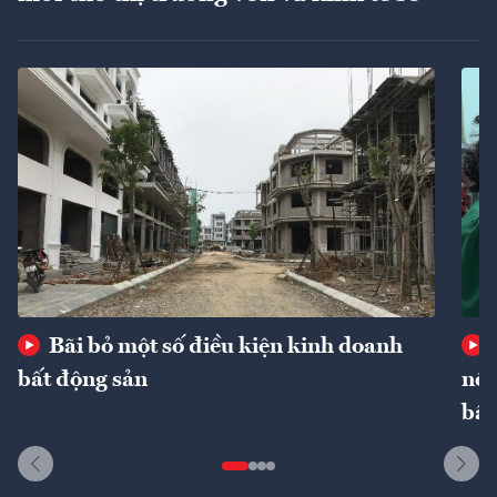
Bãi bỏ một số điều kiện kinh doanh
bất động sản
nôn
bất