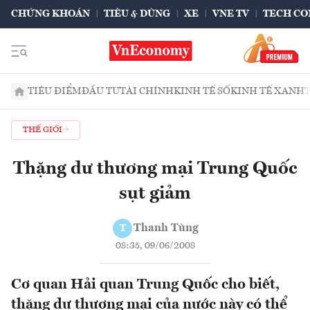
CHỨNG KHOÁN
TIÊU & DÙNG
XE
VNE TV
TECH CO
TIÊU ĐIỂM
ĐẦU TƯ
TÀI CHÍNH
KINH TẾ SỐ
KINH TẾ XANH
THẾ GIỚI
Thặng dư thương mại Trung Quốc
sụt giảm
Thanh Tùng
T
08:35, 09/06/2008
Cơ quan Hải quan Trung Quốc cho biết,
thặng dư thương mại của nước này có thể