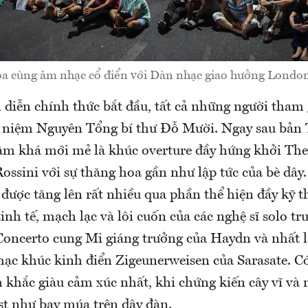
a cùng âm nhạc cổ điển với Dàn nhạc giao hưởng London
 diễn chính thức bắt đầu, tất cả những người tham
niệm Nguyên Tổng bí thư Đỗ Mười. Ngay sau bản 
âm khá mới mẻ là khúc overture đầy hứng khởi The
Rossini với sự thăng hoa gần như lập tức của bè dây
được tăng lên rất nhiều qua phần thể hiện đầy kỹ 
inh tế, mạch lạc và lôi cuốn của các nghệ sĩ solo t
oncerto cung Mi giáng trưởng của Haydn và nhất là
hạc khúc kinh điển Zigeunerweisen của Sarasate. Có
khắc giàu cảm xúc nhất, khi chứng kiến cây vĩ và
ist như bay múa trên dây đàn.