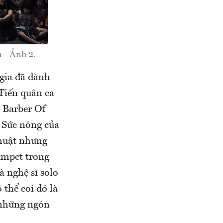
 - Ảnh 2.
 gia đã dành
Tiến quân ca
 Barber Of
. Sức nóng của
thuật nhưng
rumpet trong
 nghệ sĩ solo
 thể coi đó là
 những ngón