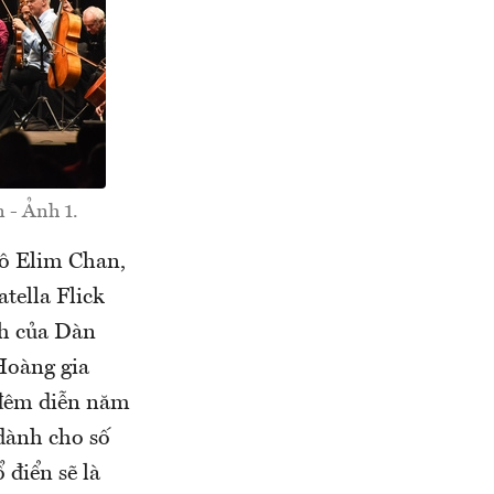
 - Ảnh 1.
cô Elim Chan,
tella Flick
nh của Dàn
Hoàng gia
 đêm diễn năm
dành cho số
điển sẽ là