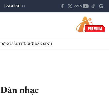
ENGLISH ++
 ĐỘNG SẢN
THẾ GIỚI
DÂN SINH
 Dàn nhạc