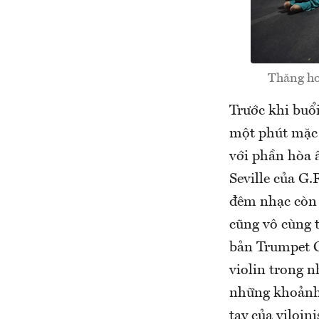
Thăng ho
Trước khi buổi
một phút mặc 
với phần hòa 
Seville của G.
đêm nhạc còn 
cũng vô cùng t
bản Trumpet C
violin trong n
những khoảnh 
tay của viloin