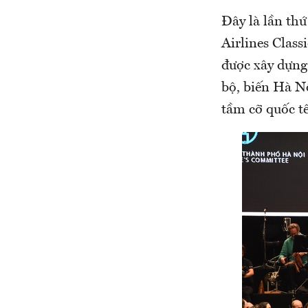
Đây là lần th
Airlines Clas
được xây dựng
bộ, biến Hà N
tầm cỡ quốc tế