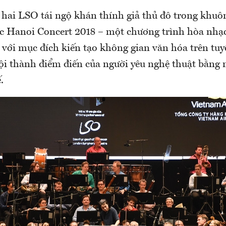
ứ hai LSO tái ngộ khán thính giả thủ đô trong khu
sic Hanoi Concert 2018 – một chương trình hòa nhạc
 với mục đích kiến tạo không gian văn hóa trên tuy
ội thành điểm điến của người yêu nghệ thuật bằng 
.