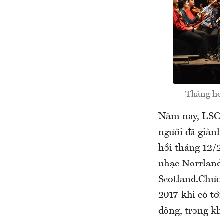
Thăng ho
Năm nay, LSO 
người đã giành
hồi tháng 12/
nhạc Norrland
Scotland.Chươ
2017 khi có t
đông, trong k