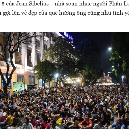
 5 của Jean Sibelius – nhà soạn nhạc người Phần L
i gợi lên vẻ đẹp của quê hương ông cũng như tình y