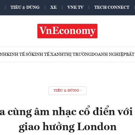
TIÊU & DÙNG
XE
VNE TV
TECH CONNECT
ÍNH
KINH TẾ SỐ
KINH TẾ XANH
THỊ TRƯỜNG
DOANH NGHIỆP
BẤT
TIÊU & DÙNG
a cùng âm nhạc cổ điển với
giao hưởng London