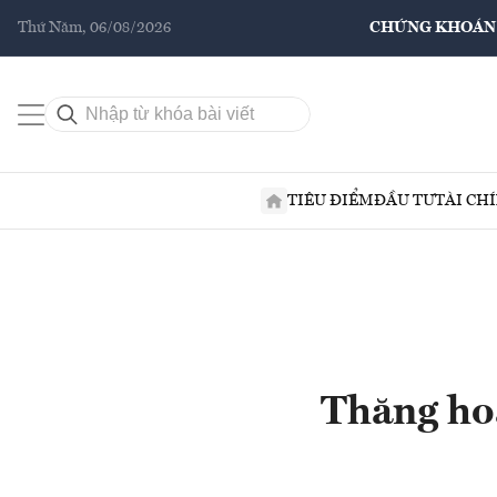
Thứ Năm, 06/08/2026
CHỨNG KHOÁN
TIÊU ĐIỂM
ĐẦU TƯ
TÀI CH
Thăng ho