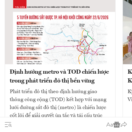
Định hướng metro và TOD chiến lược
K
trong phát triển đô thị bền vững
K
Phát triển đô thị theo định hướng giao
K
thông công cộng (TOD) kết hợp với mạng
V
lưới đường sắt đô thị (metro) là chiến lược
cốt lõi để giải quyết ùn tắc và tái cấu trúc
không gian. Mô hình này tập...