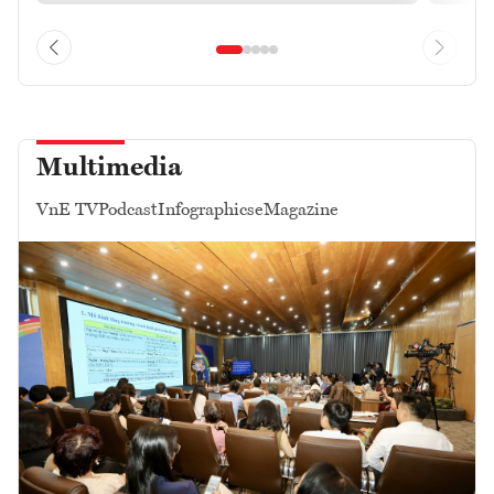
Multimedia
VnE TV
Podcast
Infographics
eMagazine