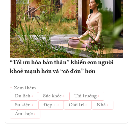
“Tối ưu hóa bản thân” khiến con người
khoẻ mạnh hơn và “cô đơn” hơn
Xem thêm
Du lịch
Sức khỏe
Thị trường
Sự kiện
Đẹp +
Giải trí
Nhà
Ẩm thực