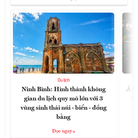
Du lịch
Ninh Bình: Hình thành không
Ẩm 
gian du lịch quy mô lớn với 3
tê
vùng sinh thái núi - biển - đồng
bằng
Đọc ngay