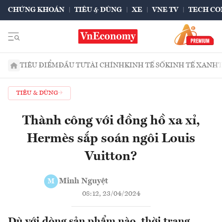
CHỨNG KHOÁN
TIÊU & DÙNG
XE
VNE TV
TECH CO
TIÊU ĐIỂM
ĐẦU TƯ
TÀI CHÍNH
KINH TẾ SỐ
KINH TẾ XANH
TIÊU & DÙNG
Thành công với đồng hồ xa xỉ,
Hermès sắp soán ngôi Louis
Vuitton?
Minh Nguyệt
M
08:12, 23/04/2024
Dù với dòng sản phẩm nào, thời trang,