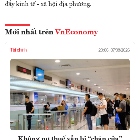
đẩy kinh tế - xã hội địa phương.
Mới nhất trên
VnEconomy
Tài chính
20:06, 07/08/2026
Không nợ thuế vẫn bị “chặn cửa”