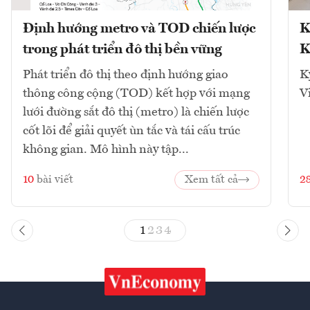
Định hướng metro và TOD chiến lược
K
trong phát triển đô thị bền vững
K
Phát triển đô thị theo định hướng giao
K
thông công cộng (TOD) kết hợp với mạng
V
lưới đường sắt đô thị (metro) là chiến lược
cốt lõi để giải quyết ùn tắc và tái cấu trúc
không gian. Mô hình này tập...
10
bài viết
Xem tất cả
2
1
2
3
4