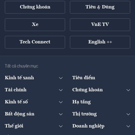
Chứng khoán
Tiêu & Dùng
Xe
VnE TV
Tech Connect
English ++
Tất cả chuyên mục
Kinh tế xanh
Tiêu điểm
Chuyển động xanh
Tài chính
Chứng khoán
Pháp lý
Ngân hàng
Doanh nghiệp niêm yết
Kinh tế số
Hạ tầng
Thương hiệu xanh
Thị trường vốn
Thị trường
Sản phẩm - Thị trường
Bất động sản
Thị trường
Diễn đàn
Thuế
Đầu tư
Tài sản số
Chính sách
Xuất nhập khẩu
Thế giới
Doanh nghiệp
Bảo hiểm
Quốc tế
Dịch vụ số
Thị trường
Khung pháp lý
Kinh tế
Chuyển động