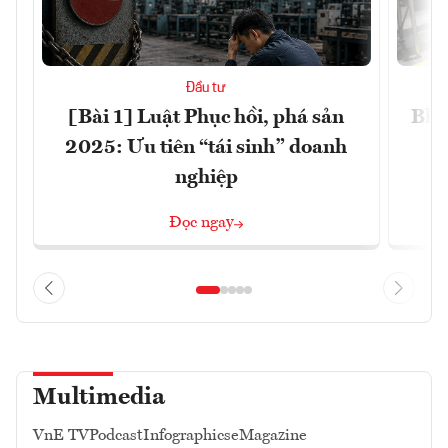
Đầu tư
[Bài 1] Luật Phục hồi, phá sản
Blo
2025: Ưu tiên “tái sinh” doanh
nghiệp
Đọc ngay
Multimedia
VnE TV
Podcast
Infographics
eMagazine