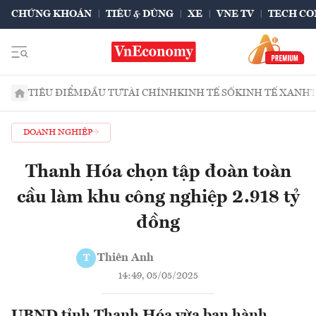
CHỨNG KHOÁN
TIÊU & DÙNG
XE
VNE TV
TECH CO
TIÊU ĐIỂM
ĐẦU TƯ
TÀI CHÍNH
KINH TẾ SỐ
KINH TẾ XANH
DOANH NGHIỆP
Thanh Hóa chọn tập đoàn toàn
cầu làm khu công nghiệp 2.918 tỷ
đồng
Thiên Anh
T
14:49, 05/05/2025
UBND tỉnh Thanh Hóa vừa ban hành