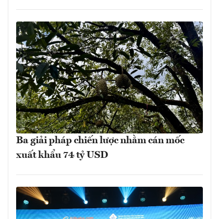
Ba giải pháp chiến lược nhằm cán mốc
xuất khẩu 74 tỷ USD