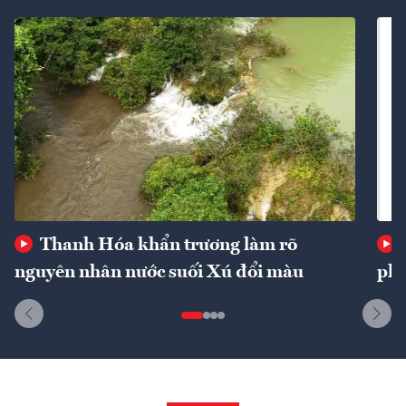
Thanh Hóa khẩn trương làm rõ
nguyên nhân nước suối Xú đổi màu
phí