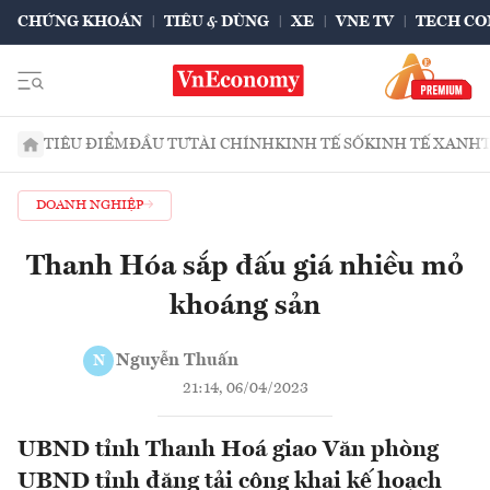
CHỨNG KHOÁN
TIÊU & DÙNG
XE
VNE TV
TECH CO
TIÊU ĐIỂM
ĐẦU TƯ
TÀI CHÍNH
KINH TẾ SỐ
KINH TẾ XANH
DOANH NGHIỆP
Thanh Hóa sắp đấu giá nhiều mỏ
khoáng sản
Nguyễn Thuấn
N
21:14, 06/04/2023
UBND tỉnh Thanh Hoá giao Văn phòng
UBND tỉnh đăng tải công khai kế hoạch