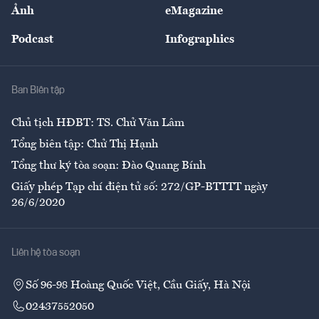
Nhân lực
Ảnh
eMagazine
Đẹp +
An sinh
Podcast
Infographics
Giải trí
Y tế
Nhà
Ban Biên tập
Ẩm thực
Chủ tịch HĐBT: TS. Chử Văn Lâm
Tổng biên tập: Chử Thị Hạnh
Tổng thư ký tòa soạn: Đào Quang Bính
Giấy phép Tạp chí điện tử số: 272/GP-BTTTT ngày
26/6/2020
Liên hệ tòa soạn
Số 96-98 Hoàng Quốc Việt, Cầu Giấy, Hà Nội
02437552050