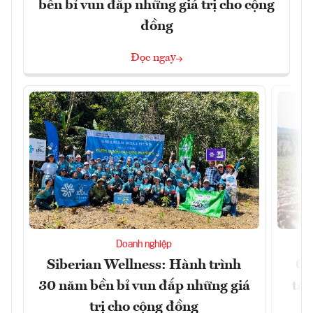
bền bỉ vun đắp những giá trị cho cộng
đồng
Đọc ngay
Doanh nghiệp
Siberian Wellness: Hành trình
Gi
30 năm bền bỉ vun đắp những giá
tăn
trị cho cộng đồng