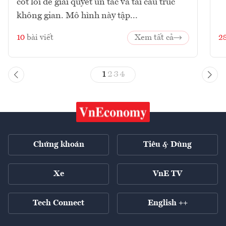
cốt lõi để giải quyết ùn tắc và tái cấu trúc
không gian. Mô hình này tập...
10
bài viết
Xem tất cả
2
1
2
3
4
Chứng khoán
Tiêu & Dùng
Xe
VnE TV
Tech Connect
English ++