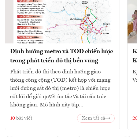
Định hướng metro và TOD chiến lược
K
trong phát triển đô thị bền vững
K
Phát triển đô thị theo định hướng giao
K
thông công cộng (TOD) kết hợp với mạng
V
lưới đường sắt đô thị (metro) là chiến lược
cốt lõi để giải quyết ùn tắc và tái cấu trúc
không gian. Mô hình này tập...
10
bài viết
Xem tất cả
2