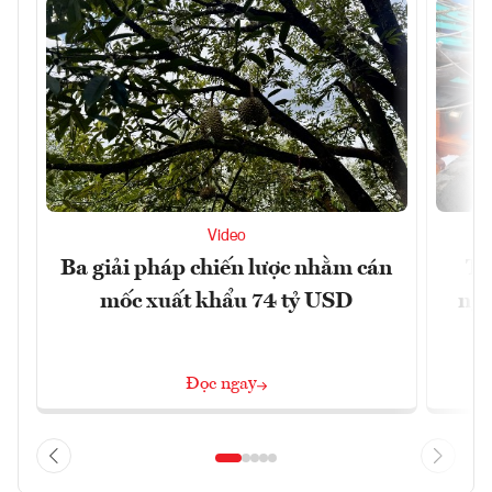
Video
Ba giải pháp chiến lược nhằm cán
Th
mốc xuất khẩu 74 tỷ USD
ngh
Đọc ngay