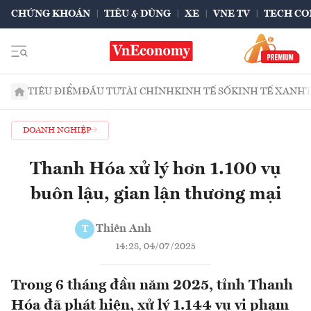
CHỨNG KHOÁN
TIÊU & DÙNG
XE
VNE TV
TECH CO
TIÊU ĐIỂM
ĐẦU TƯ
TÀI CHÍNH
KINH TẾ SỐ
KINH TẾ XANH
DOANH NGHIỆP
Thanh Hóa xử lý hơn 1.100 vụ
buôn lậu, gian lận thương mại
Thiên Anh
T
14:28, 04/07/2025
Trong 6 tháng đầu năm 2025, tỉnh Thanh
Hóa đã phát hiện, xử lý 1.144 vụ vi phạm