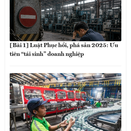
[Bài 1] Luật Phục hồi, phá sản 2025: Ưu
tiên “tái sinh” doanh nghiệp