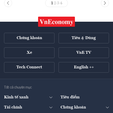
1
2
3
4
Chứng khoán
Tiêu & Dùng
Xe
VnE TV
Tech Connect
English ++
Tất cả chuyên mục
Kinh tế xanh
Tiêu điểm
Chuyển động xanh
Tài chính
Chứng khoán