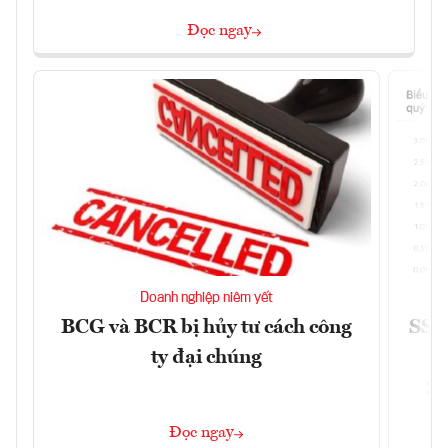
Đọc ngay
Doanh nghiệp niêm yết
BCG và BCR bị hủy tư cách công
SSI 
ty đại chúng
2/
Đọc ngay