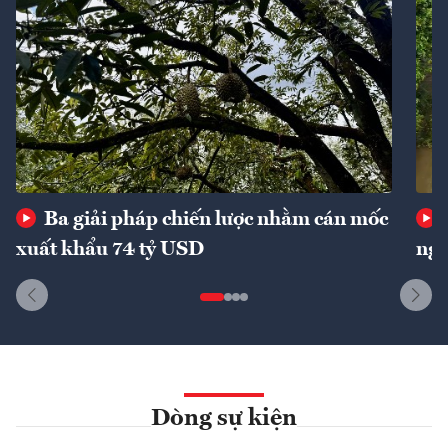
Ba giải pháp chiến lược nhằm cán mốc
xuất khẩu 74 tỷ USD
ngu
Dòng sự kiện