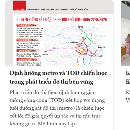
Định hướng metro và TOD chiến lược
K
trong phát triển đô thị bền vững
K
Phát triển đô thị theo định hướng giao
K
thông công cộng (TOD) kết hợp với mạng
V
lưới đường sắt đô thị (metro) là chiến lược
cốt lõi để giải quyết ùn tắc và tái cấu trúc
không gian. Mô hình này tập...