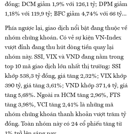
đồng; DCM giảm 1,9% với 126,1 tỷ; DPM giảm
1,18% với 119,9 tỷ; BFC giảm 4,74% với 66 tỷ…
Phía ngược lại, giao dịch nổi bật đang thuộc về
nhóm chứng khoán. Có vẻ sự kiện VN-Index
vượt đỉnh đang thu hút dòng tiền quay lại
nhóm này. SSI, VIX và VND đang nằm trong
top 10 mã giao dịch lớn nhất thị trường: SSI
khớp 538,3 tỷ đồng, giá tăng 2,32%; VIX khớp
390 tỷ, giá tăng 3,61%; VND khớp 371,4 tỷ, giá
tăng 5,68%. Ngoài ra HCM tăng 2,96%, FTS
tăng 3,98%, VCI tăng 2,41% là những mã
nhóm chứng khoán thanh khoản vượt trăm tỷ
đồng. Toàn nhóm này có 24 cổ phiếu tăng từ
1% trở lên sáng nay.