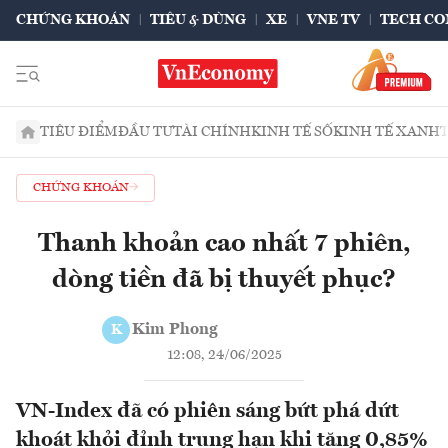
CHỨNG KHOÁN
TIÊU & DÙNG
XE
VNE TV
TECH CO
TIÊU ĐIỂM
ĐẦU TƯ
TÀI CHÍNH
KINH TẾ SỐ
KINH TẾ XANH
CHỨNG KHOÁN
Thanh khoản cao nhất 7 phiên,
dòng tiền đã bị thuyết phục?
Kim Phong
K
12:08, 24/06/2025
VN-Index đã có phiên sáng bứt phá dứt
khoát khỏi đỉnh trung hạn khi tăng 0,85%