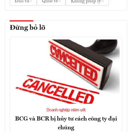
Đầu tư
Quốc tế
Khung pháp lý
Đừng bỏ lỡ
Doanh nghiệp niêm yết
BCG và BCR bị hủy tư cách công ty đại
chúng