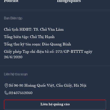
Podcast
Infographics
Giải trí
Y tế
Nhà
Ban Biên tập
Ẩm thực
Chủ tịch HĐBT: TS. Chử Văn Lâm
Tổng biên tập: Chử Thị Hạnh
Tổng thư ký tòa soạn: Đào Quang Bính
Giấy phép Tạp chí điện tử số: 272/GP-BTTTT ngày
26/6/2020
Liên hệ tòa soạn
Số 96-98 Hoàng Quốc Việt, Cầu Giấy, Hà Nội
02437552050
Liên hệ quảng cáo