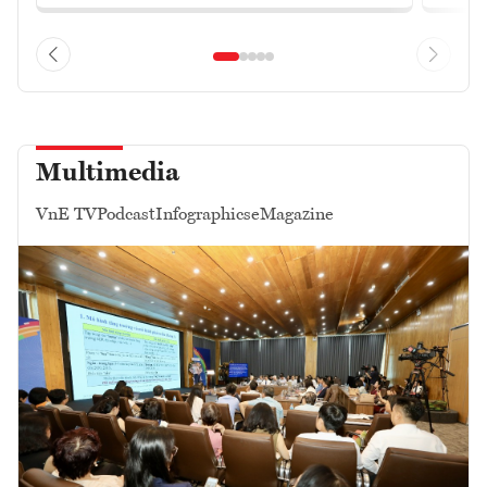
Multimedia
VnE TV
Podcast
Infographics
eMagazine