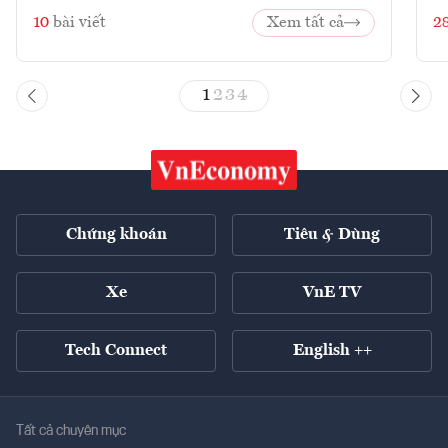
10
bài viết
Xem tất cả
2
1
2
3
4
Chứng khoán
Tiêu & Dùng
Xe
VnE TV
Tech Connect
English ++
Tất cả chuyên mục