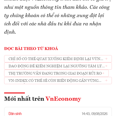
như một nguồn thông tin tham khảo. Các công
ty chứng khoán có thể có những xung đột lợi
ích đối với các nhà đầu tư khi đưa ra nhận
định.
ĐỌC BÀI THEO TỪ KHOÁ
CHỈ SỐ CÓ THỂ QUAY XUỐNG KIỂM ĐỊNH LẠI VÙNG
HỖ TRỢ SÂU QUANH 1190 (+-5)
DAO ĐỘNG ĐỂ KIỂM NGHIỆM LẠI NGƯỠNG TÂM LÝ
1.200 ĐIỂM
THỊ TRƯỜNG VẪN ĐANG TRONG GIAI ĐOẠN RỦI RO
VN-INDEX CÓ THỂ SẼ CÒN BIẾN ĐỘNG GẦN VÙNG
1.200 ĐIỂM
Mới nhất trên
VnEconomy
Dân sinh
14:43, 09/08/2026