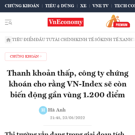
CHỨNG KHOÁN
TIÊU & DÙNG
XE
VNE TV
TECH CO
TIÊU ĐIỂM
ĐẦU TƯ
TÀI CHÍNH
KINH TẾ SỐ
KINH TẾ XANH
CHỨNG KHOÁN
Thanh khoản thấp, công ty chứng
khoán cho rằng VN-Index sẽ còn
biến động gần vùng 1.200 điểm
Hà Anh
H
21:45, 23/05/2022
Thị trường vẫn đang trong giai đoạn tích