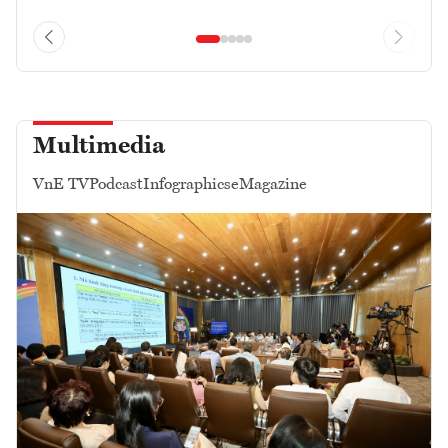
Multimedia
VnE TV
Podcast
Infographics
eMagazine