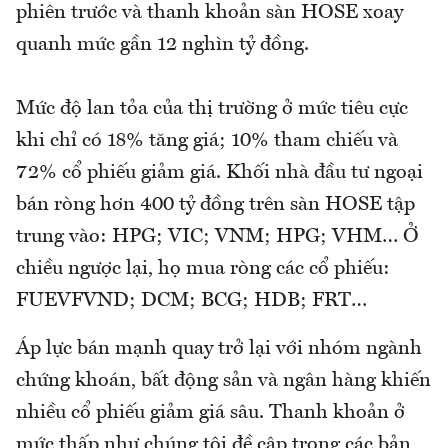
phiên trước và thanh khoản sàn HOSE xoay
quanh mức gần 12 nghìn tỷ đồng.
Mức độ lan tỏa của thị trường ở mức tiêu cực
khi chỉ có 18% tăng giá; 10% tham chiếu và
72% cổ phiếu giảm giá. Khối nhà đầu tư ngoại
bán ròng hơn 400 tỷ đồng trên sàn HOSE tập
trung vào: HPG; VIC; VNM; HPG; VHM… Ở
chiều ngược lại, họ mua ròng các cổ phiếu:
FUEVFVND; DCM; BCG; HDB; FRT…
Áp lực bán mạnh quay trở lại với nhóm ngành
chứng khoán, bất động sản và ngân hàng khiến
nhiều cổ phiếu giảm giá sâu. Thanh khoản ở
mức thấp như chúng tôi đề cập trong các bản