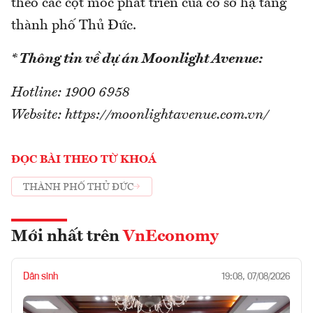
theo các cột mốc phát triển của cơ sở hạ tầng
thành phố Thủ Đức.
* Thông tin về dự án Moonlight Avenue:
Hotline: 1900 6958
Website: https://moonlightavenue.com.vn/
ĐỌC BÀI THEO TỪ KHOÁ
THÀNH PHỐ THỦ ĐỨC
Mới nhất trên
VnEconomy
Dân sinh
19:08, 07/08/2026