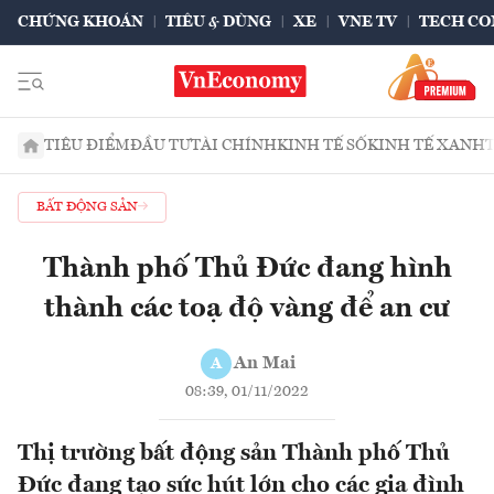
CHỨNG KHOÁN
TIÊU & DÙNG
XE
VNE TV
TECH CO
TIÊU ĐIỂM
ĐẦU TƯ
TÀI CHÍNH
KINH TẾ SỐ
KINH TẾ XANH
BẤT ĐỘNG SẢN
Thành phố Thủ Đức đang hình
thành các toạ độ vàng để an cư
An Mai
A
08:39, 01/11/2022
Thị trường bất động sản Thành phố Thủ
Đức đang tạo sức hút lớn cho các gia đình