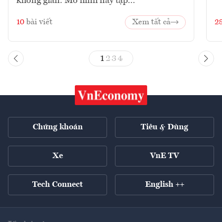
không gian. Mô hình này tập...
10
bài viết
Xem tất cả
2
1
2
3
4
Chứng khoán
Tiêu & Dùng
Xe
VnE TV
Tech Connect
English ++