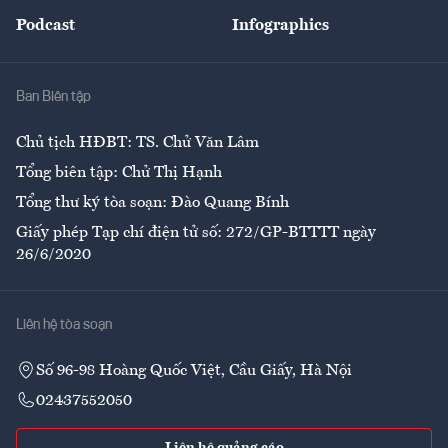
Đẹp +
An sinh
Podcast
Infographics
Giải trí
Y tế
Nhà
Ban Biên tập
Ẩm thực
Chủ tịch HĐBT: TS. Chử Văn Lâm
Tổng biên tập: Chử Thị Hạnh
Tổng thư ký tòa soạn: Đào Quang Bính
Giấy phép Tạp chí điện tử số: 272/GP-BTTTT ngày
26/6/2020
Liên hệ tòa soạn
Số 96-98 Hoàng Quốc Việt, Cầu Giấy, Hà Nội
02437552050
Liên hệ quảng cáo