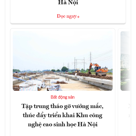
Hà Nội
Đọc ngay
Bất động sản
Tập trung tháo gỡ vướng mắc,
Xâ
thúc đẩy triển khai Khu công
nâ
nghệ cao sinh học Hà Nội