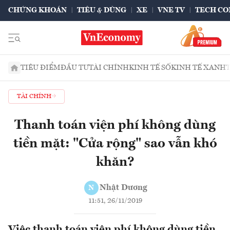
CHỨNG KHOÁN
TIÊU & DÙNG
XE
VNE TV
TECH CO
TIÊU ĐIỂM
ĐẦU TƯ
TÀI CHÍNH
KINH TẾ SỐ
KINH TẾ XANH
TÀI CHÍNH
Thanh toán viện phí không dùng
tiền mặt: "Cửa rộng" sao vẫn khó
khăn?
Nhật Dương
N
11:51, 26/11/2019
Việc thanh toán viện phí không dùng tiền