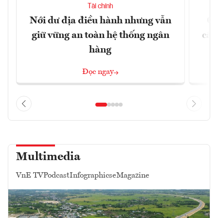
Tài chính
Nới dư địa điều hành nhưng vẫn
Ch
giữ vững an toàn hệ thống ngân
cấu
hàng
Đọc ngay
Multimedia
VnE TV
Podcast
Infographics
eMagazine