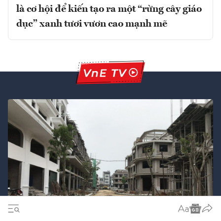
là cơ hội để kiến tạo ra một “rừng cây giáo
dục” xanh tươi vươn cao mạnh mẽ