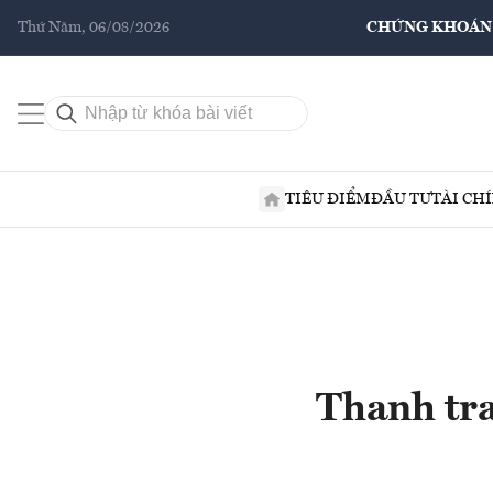
Thứ Năm, 06/08/2026
CHỨNG KHOÁN
TIÊU ĐIỂM
ĐẦU TƯ
TÀI CH
Thanh tra