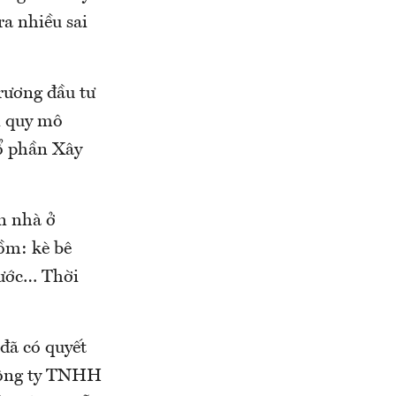
ra nhiều sai
rương đầu tư
i quy mô
cổ phần Xây
ăn nhà ở
ồm: kè bê
 nước… Thời
đã có quyết
 Công ty TNHH