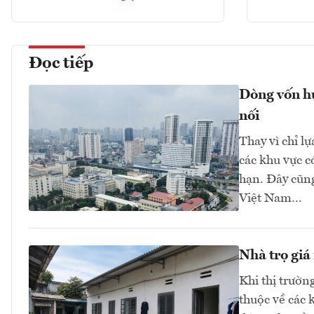
Đọc tiếp
Dòng vốn hư
nối
Thay vì chỉ l
các khu vực có
hạn. Đây cũng
Việt Nam…
Nhà trọ giá
Khi thị trườn
thuộc về các 