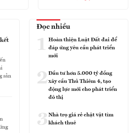
Đọc nhiều
1
Hoàn thiện Luật Đất đai để
 kết
đáp ứng yêu cầu phát triển
mới
đến
ài
2
Đầu tư hơn 5.000 tỷ đồng
g sản
xây cầu Thủ Thiêm 4, tạo
động lực mới cho phát triển
đô thị
3
Nhà trọ giá rẻ chật vật tìm
òn
khách thuê
 ứng