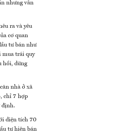
lần nhưng vẫn
nêu ra và yêu
của cơ quan
đầu tư bán như
i mua trái quy
u hồi, dừng
 căn nhà ở xã
, chỉ 7 hợp
 định.
ới diện tích 70
đầu tư hiện bán