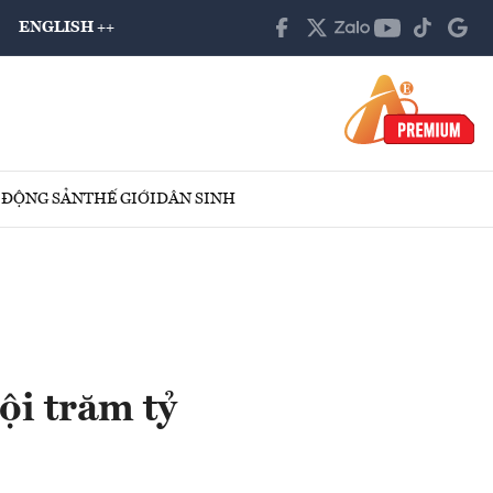
ENGLISH ++
 ĐỘNG SẢN
THẾ GIỚI
DÂN SINH
ội trăm tỷ