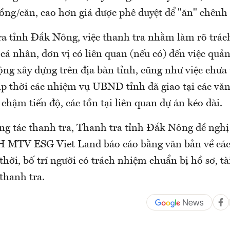
 đồng/căn, cao hơn giá được phê duyệt để "ăn" chênh 
a tỉnh Đắk Nông, việc thanh tra nhằm làm rõ trác
 cá nhân, đơn vị có liên quan (nếu có) đến việc quả
ộng xây dựng trên địa bàn tỉnh, cũng như việc chưa
ịp thời các nhiệm vụ UBND tỉnh đã giao tại các vă
chậm tiến độ, các tồn tại liên quan dự án kéo dài.
ng tác thanh tra, Thanh tra tỉnh Đắk Nông đề nghị
 MTV ESG Viet Land báo cáo bằng văn bản về các
thời, bố trí người có trách nhiệm chuẩn bị hồ sơ, tà
thanh tra.