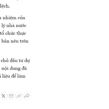
lệch.
h nhiệm của
n lý nhà nước
 tổ chức thực
n bản nêu trên
 chủ đầu tư dự
 nội dung đã
i liệu để làm