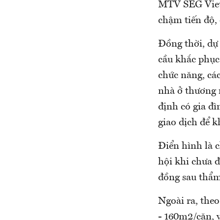
MTV SEG Viet 
chậm tiến độ,
Đồng thời, dự
cầu khắc phục
chức năng, cá
nhà ở thương 
định có gia đ
giao dịch để 
Điển hình là c
hội khi chưa 
đồng sau thẩm 
Ngoài ra, theo
- 160m2/căn, v