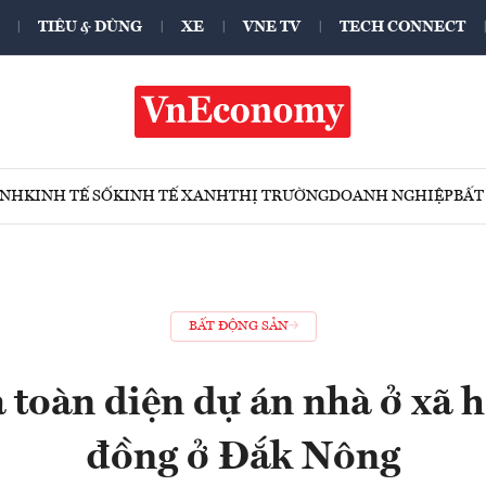
TIÊU & DÙNG
XE
VNE TV
TECH CONNECT
ÍNH
KINH TẾ SỐ
KINH TẾ XANH
THỊ TRƯỜNG
DOANH NGHIỆP
BẤT
BẤT ĐỘNG SẢN
 toàn diện dự án nhà ở xã h
đồng ở Đắk Nông