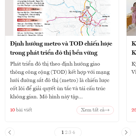
Định hướng metro và TOD chiến lược
K
trong phát triển đô thị bền vững
K
Phát triển đô thị theo định hướng giao
K
thông công cộng (TOD) kết hợp với mạng
V
lưới đường sắt đô thị (metro) là chiến lược
cốt lõi để giải quyết ùn tắc và tái cấu trúc
không gian. Mô hình này tập...
10
bài viết
Xem tất cả
2
1
2
3
4