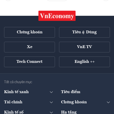
Chứng khoán
Tiêu & Dùng
Xe
VnE TV
Tech Connect
English ++
Tất cả chuyên mục
Kinh tế xanh
Tiêu điểm
Chuyển động xanh
Tài chính
Chứng khoán
Pháp lý
Ngân hàng
Doanh nghiệp niêm yết
Kinh tế số
Hạ tầng