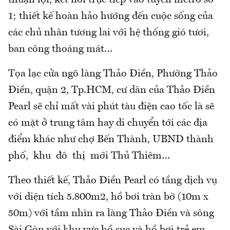
1; thiết kế hoàn hảo hướng đến cuộc sống của
các chủ nhân tương lai với hệ thống gió tươi,
ban công thoáng mát…
Tọa lạc cửa ngõ làng Thảo Điền, Phường Thảo
Điền, quận 2, Tp.HCM, cư dân của Thảo Điền
Pearl sẽ chỉ mất vài phút tàu điện cao tốc là sẽ
có mặt ở trung tâm hay di chuyển tới các địa
điểm khác như chợ Bến Thành, UBND thành
phố, khu đô thị mới Thủ Thiêm…
Theo thiết kế, Thảo Điền Pearl có tầng dịch vụ
với diện tích 5.800m2, hồ bơi tràn bờ (10m x
50m) với tầm nhìn ra làng Thảo Điền và sông
Sài Gòn với khu vực hồ sục và hồ bơi trẻ em