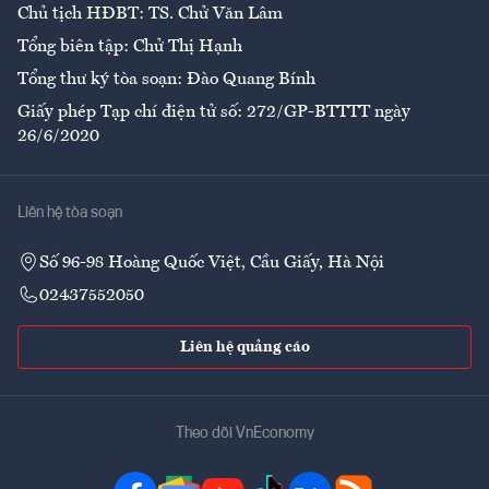
Chủ tịch HĐBT: TS. Chử Văn Lâm
Tổng biên tập: Chử Thị Hạnh
Tổng thư ký tòa soạn: Đào Quang Bính
Giấy phép Tạp chí điện tử số: 272/GP-BTTTT ngày
26/6/2020
Liên hệ tòa soạn
Số 96-98 Hoàng Quốc Việt, Cầu Giấy, Hà Nội
02437552050
Liên hệ quảng cáo
Theo dõi VnEconomy