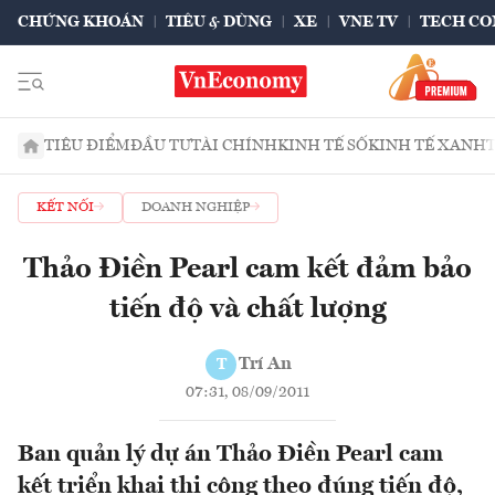
CHỨNG KHOÁN
TIÊU & DÙNG
XE
VNE TV
TECH CO
TIÊU ĐIỂM
ĐẦU TƯ
TÀI CHÍNH
KINH TẾ SỐ
KINH TẾ XANH
KẾT NỐI
DOANH NGHIỆP
Thảo Điền Pearl cam kết đảm bảo
tiến độ và chất lượng
Trí An
T
07:31, 08/09/2011
Ban quản lý dự án Thảo Điền Pearl cam
kết triển khai thi công theo đúng tiến độ,