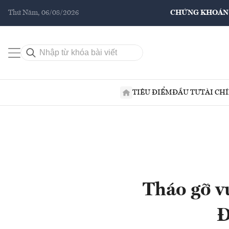
Thứ Năm, 06/08/2026
CHỨNG KHOÁN
TIÊU ĐIỂM
ĐẦU TƯ
TÀI CH
Tháo gỡ v
Đ