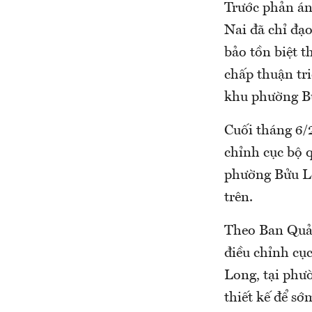
Trước phản án
Nai đã chỉ đạ
bảo tồn biệt 
chấp thuận tri
khu phường Bử
Cuối tháng 6/
chỉnh cục bộ 
phường Bửu Lo
trên.
Theo Ban Quản
điều chỉnh cụ
Long, tại phườ
thiết kế để sớ