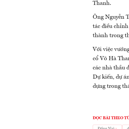
Thanh.
Ông Nguyễn Tô
tác điều chỉnh
thành trong t
Với việc vướng
cổ Võ Hà Than
các nhà thầu 
Dự kiến, dự á
dựng trong th
ĐỌC BÀI THEO T
Đồng Nai
d