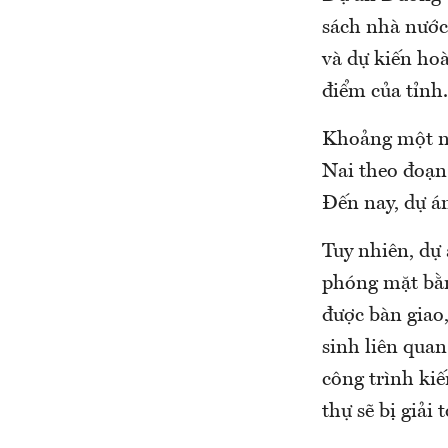
sách nhà nước
và dự kiến ho
điểm của tỉnh.
Khoảng một nă
Nai theo đoạn 
Đến nay, dự á
Tuy nhiên, dự
phóng mặt bằn
được bàn giao
sinh liên qua
công trình kiế
thự sẽ bị giải