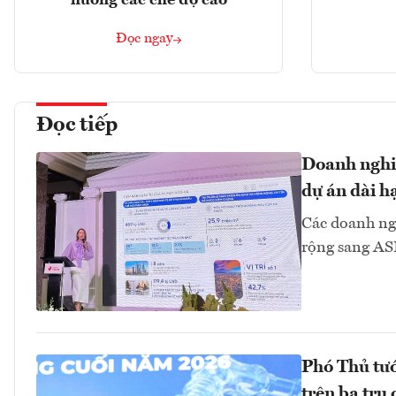
hưởng các chế độ cao
Đọc ngay
Đọc tiếp
Doanh nghiệ
dự án dài h
Các doanh ngh
rộng sang 
Phó Thủ tư
trên ba trụ 