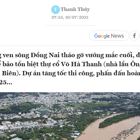
Thanh Thủy
T
07:53, 30/07/2025
ven sông Đồng Nai tháo gỡ vướng mắc cuối, đ
 bảo tồn biệt thự cổ Võ Hà Thanh (nhà lầu Ôn
Biên). Dự án tăng tốc thi công, phấn đấu hoà
025…