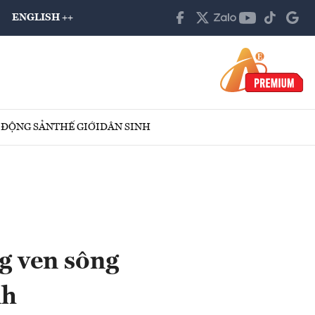
ENGLISH ++
 ĐỘNG SẢN
THẾ GIỚI
DÂN SINH
g ven sông
nh