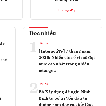
 thôn
trưởng 13%
Đọc ngay
Đọc nhiều
1
các
Đầu tư
[Interactive] 7 tháng năm
2026: Nhiều chỉ số vĩ mô đạt
à mở
mức cao nhất trong nhiều
năm qua
2
Đầu tư
Bộ Xây dựng đề nghị Ninh
a
Bình tự bố trí vốn đầu tư
đường gom dọc cao tốc Cao