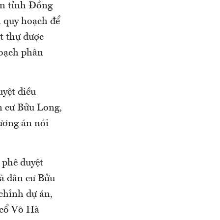
ân tỉnh Đồng
h quy hoạch để
t thự được
hoạch phân
uyệt điều
n cư Bửu Long,
ương án nói
 phê duyệt
và dân cư Bửu
 chỉnh dự án,
ự cổ Võ Hà