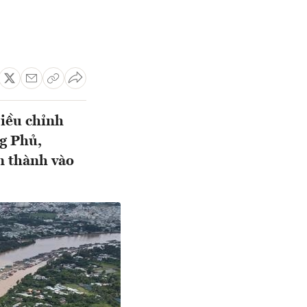
iều chỉnh
g Phủ,
n thành vào