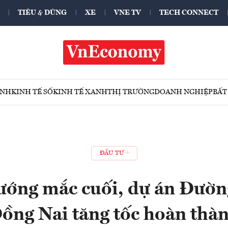
TIÊU & DÙNG
XE
VNE TV
TECH CONNECT
ÍNH
KINH TẾ SỐ
KINH TẾ XANH
THỊ TRƯỜNG
DOANH NGHIỆP
BẤT
ĐẦU TƯ
ướng mắc cuối, dự án Đườn
ồng Nai tăng tốc hoàn thà