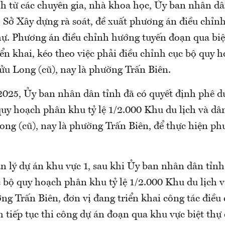
h từ các chuyên gia, nhà khoa học, Ủy ban nhân d
o Sở Xây dựng rà soát, đề xuất phương án điều chỉn
thự. Phương án điều chỉnh hướng tuyến đoạn qua biệ
ển khai, kéo theo việc phải điều chỉnh cục bộ quy 
u Long (cũ), nay là phường Trấn Biên.
2025, Ủy ban nhân dân tỉnh đã có quyết định phê d
quy hoạch phân khu tỷ lệ 1/2.000 Khu du lịch và dâ
ng (cũ), nay là phường Trấn Biên, để thực hiện ph
 lý dự án khu vực 1, sau khi Ủy ban nhân dân tỉnh
c bộ quy hoạch phân khu tỷ lệ 1/2.000 Khu du lịch 
ng Trấn Biên, đơn vị đang triển khai công tác điều
m tiếp tục thi công dự án đoạn qua khu vực biệt th