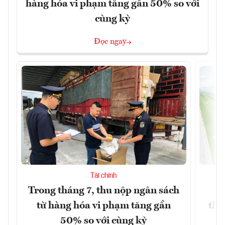
hàng hóa vi phạm tăng gần 50% so với
cùng kỳ
Đọc ngay
Tài chính
Trong tháng 7, thu nộp ngân sách
G
từ hàng hóa vi phạm tăng gần
thá
50% so với cùng kỳ