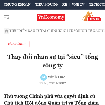
CHỨNG KHOÁN
TIÊU & DÙNG
XE
VNE TV
TECH CO
TIÊU ĐIỂM
ĐẦU TƯ
TÀI CHÍNH
KINH TẾ SỐ
KINH TẾ XANH
TÀI CHÍNH
Thay đổi nhân sự tại “siêu” tổng
công ty
Minh Đức
M
10:48, 20/11/2007
Thủ tướng Chính phủ vừa quyết định cử
Chủ tịch Hội đồng Quản trị và Tổng giám