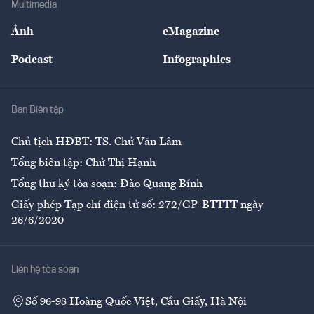
Multimedia
Sự kiện
Nhân lực
Ảnh
eMagazine
Đẹp +
An sinh
Podcast
Infographics
Giải trí
Y tế
Nhà
Ban Biên tập
Ẩm thực
Chủ tịch HĐBT: TS. Chử Văn Lâm
Tổng biên tập: Chử Thị Hạnh
Tổng thư ký tòa soạn: Đào Quang Bính
Giấy phép Tạp chí điện tử số: 272/GP-BTTTT ngày
26/6/2020
Liên hệ tòa soạn
Số 96-98 Hoàng Quốc Việt, Cầu Giấy, Hà Nội