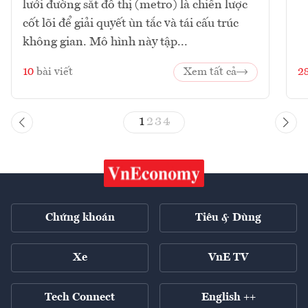
lưới đường sắt đô thị (metro) là chiến lược
cốt lõi để giải quyết ùn tắc và tái cấu trúc
không gian. Mô hình này tập...
10
bài viết
Xem tất cả
2
1
2
3
4
Chứng khoán
Tiêu & Dùng
Xe
VnE TV
Tech Connect
English ++