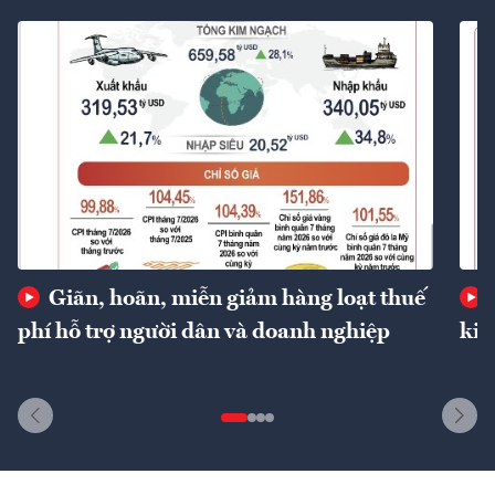
Giãn, hoãn, miễn giảm hàng loạt thuế
phí hỗ trợ người dân và doanh nghiệp
kin