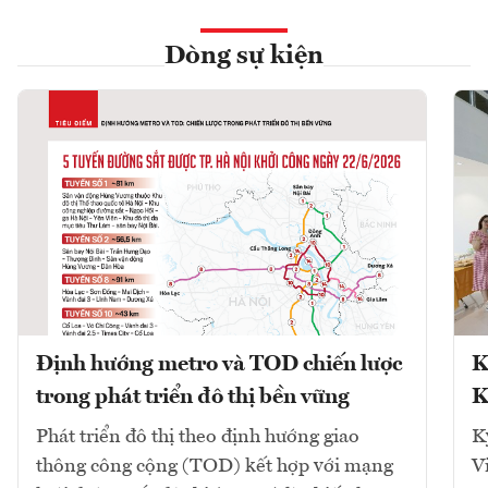
Dòng sự kiện
Định hướng metro và TOD chiến lược
K
trong phát triển đô thị bền vững
K
Phát triển đô thị theo định hướng giao
K
thông công cộng (TOD) kết hợp với mạng
V