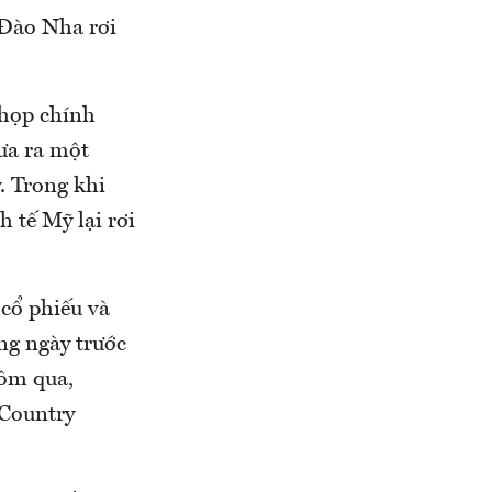
 Đào Nha rơi
 họp chính
đưa ra một
. Trong khi
 tế Mỹ lại rơi
 cổ phiếu và
ng ngày trước
hôm qua,
 Country