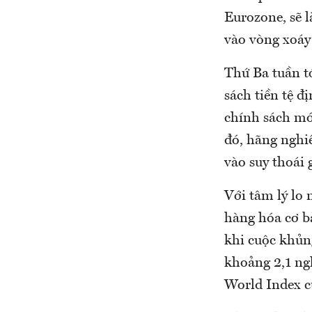
Eurozone, sẽ 
vào vòng xoáy
Thứ Ba tuần t
sách tiền tệ đ
chính sách mớ
đó, hãng nghi
vào suy thoái 
Với tâm lý lo 
hàng hóa cơ bả
khi cuộc khủn
khoảng 2,1 ng
World Index c