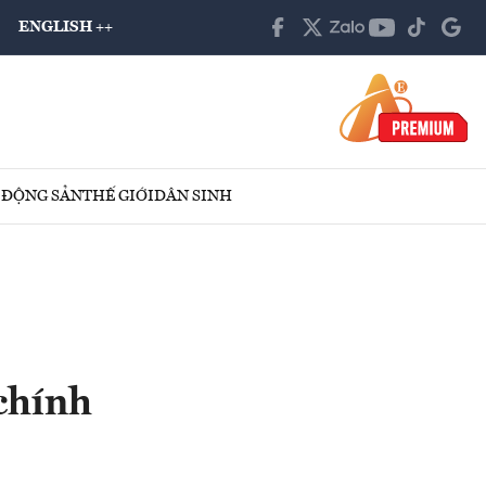
ENGLISH ++
 ĐỘNG SẢN
THẾ GIỚI
DÂN SINH
 chính