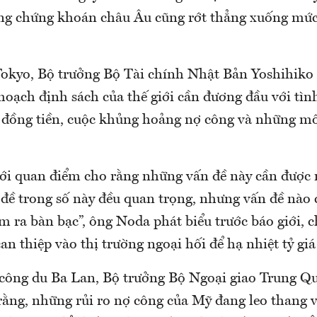
ng chứng khoán châu Âu cũng rớt thẳng xuống mức
 Tokyo, Bộ trưởng Bộ Tài chính Nhật Bản Yoshihik
hoạch định sách của thế giới cần đương đầu với tìn
c đồng tiền, cuộc khủng hoảng nợ công và những mố
 với quan điểm cho rằng những vấn đề này cần được
đề trong số này đều quan trọng, nhưng vấn đề nào c
 ra bàn bạc”, ông Noda phát biểu trước báo giới, 
an thiệp vào thị trường ngoại hối để hạ nhiệt tỷ gi
công du Ba Lan, Bộ trưởng Bộ Ngoại giao Trung 
rằng, những rủi ro nợ công của Mỹ đang leo thang 