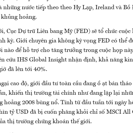
là những nước tiếp theo theo Hy Lạp, Ireland và Bồ
 khủng hoảng.
ới, Cục Dự trữ Liên bang Mỹ (FED) sẽ tổ chức cuộc
ịnh kỳ. Giới chuyên gia không kỳ vọng FED có thể 
i nào để hỗ trợ cho tăng trưởng trong cuộc họp này
ên cứu IHS Global Insight nhận định, khả năng kinh
giờ đã lên tới 40%.
ngại cao độ, giới đầu tư toàn cầu đang ồ ạt bán tháo
n, khiến thị trường tài chính như đang lặp lại nhữ
g hoảng 2008 bùng nổ. Tính từ đầu tuần tới ngày 
hìn tỷ USD đã bị cuốn phăng khỏi chỉ số MSCI All
ủa thị trường chứng khoán thế giới.