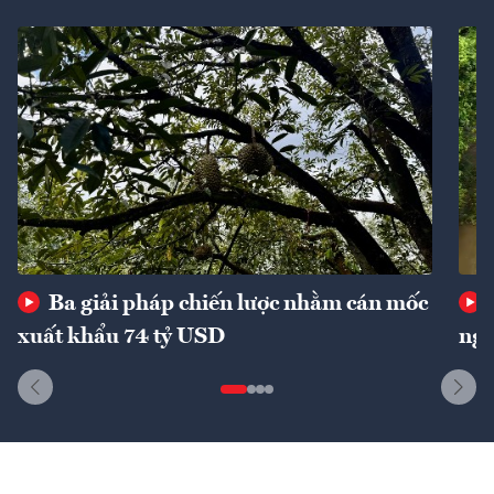
Ba giải pháp chiến lược nhằm cán mốc
xuất khẩu 74 tỷ USD
ngu