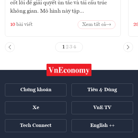
cốt lõi để giải quyết ùn tắc và tái cấu trúc
không gian. Mô hình này tập...
10
bài viết
Xem tất cả
2
1
2
3
4
Chứng khoán
Tiêu & Dùng
Xe
VnE TV
Tech Connect
English ++