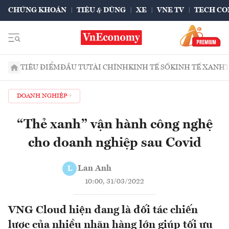
CHỨNG KHOÁN
TIÊU & DÙNG
XE
VNE TV
TECH CO
TIÊU ĐIỂM
ĐẦU TƯ
TÀI CHÍNH
KINH TẾ SỐ
KINH TẾ XANH
DOANH NGHIỆP
“Thẻ xanh” vận hành công nghệ
cho doanh nghiệp sau Covid
Lan Anh
L
10:00, 31/03/2022
VNG Cloud hiện đang là đối tác chiến
lược của nhiều nhãn hàng lớn giúp tối ưu