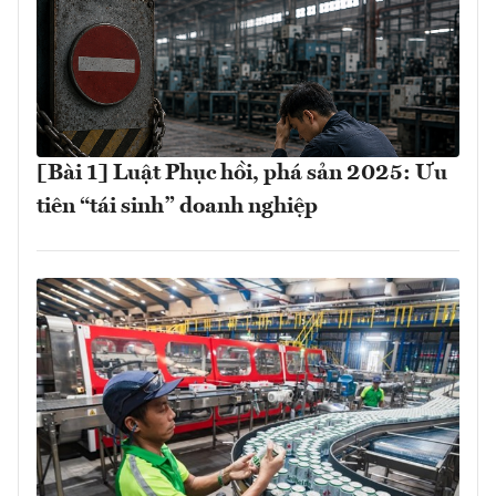
[Bài 1] Luật Phục hồi, phá sản 2025: Ưu
tiên “tái sinh” doanh nghiệp