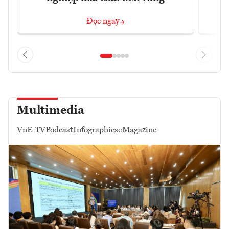
Đọc ngay
Multimedia
VnE TV
Podcast
Infographics
eMagazine