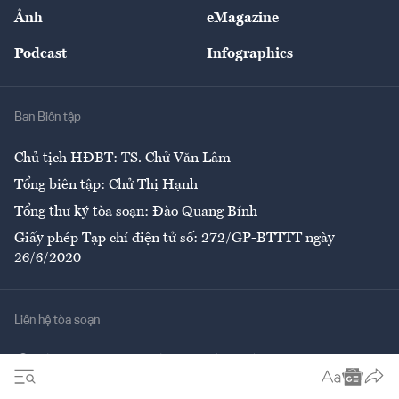
Sự kiện
Nhân lực
Ảnh
eMagazine
Đẹp +
An sinh
Podcast
Infographics
Giải trí
Y tế
Nhà
Ban Biên tập
Ẩm thực
Chủ tịch HĐBT: TS. Chử Văn Lâm
Tổng biên tập: Chử Thị Hạnh
Tổng thư ký tòa soạn: Đào Quang Bính
Giấy phép Tạp chí điện tử số: 272/GP-BTTTT ngày
26/6/2020
Liên hệ tòa soạn
Số 96-98 Hoàng Quốc Việt, Cầu Giấy, Hà Nội
02437552050