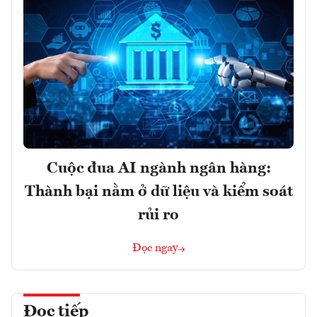
Cuộc đua AI ngành ngân hàng:
Thành bại nằm ở dữ liệu và kiểm soát
rủi ro
Đọc ngay
Đọc tiếp