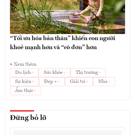
“Tối ưu hóa bản thân” khiến con người
khoẻ mạnh hơn và “cô đơn” hơn
Xem thêm
Du lịch
Sức khỏe
Thị trường
Sự kiện
Đẹp +
Giải trí
Nhà
Ẩm thực
Đừng bỏ lỡ