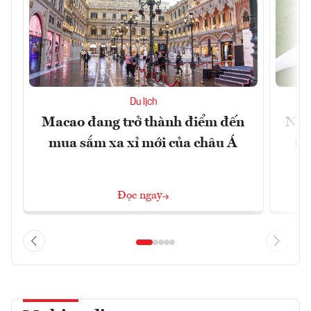
Du lịch
Macao đang trở thành điểm đến
Nền
mua sắm xa xỉ mới của châu Á
tr
Đọc ngay