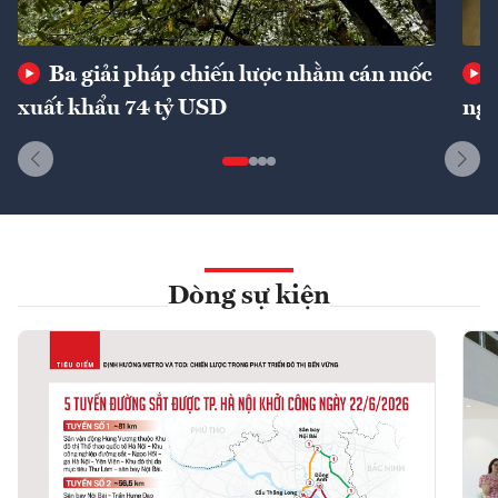
Ba giải pháp chiến lược nhằm cán mốc
xuất khẩu 74 tỷ USD
ngu
Dòng sự kiện