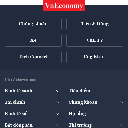
Chứng khoán
Tiêu & Dùng
Xe
VnE TV
Tech Connect
English ++
Tất cả chuyên mục
Kinh tế xanh
Tiêu điểm
Chuyển động xanh
Tài chính
Chứng khoán
Pháp lý
Ngân hàng
Doanh nghiệp niêm yết
Kinh tế số
Hạ tầng
Thương hiệu xanh
Thị trường vốn
Thị trường
Sản phẩm - Thị trường
Bất động sản
Thị trường