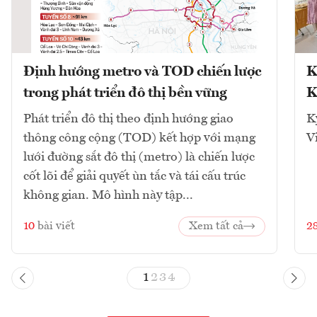
Định hướng metro và TOD chiến lược
K
trong phát triển đô thị bền vững
K
Phát triển đô thị theo định hướng giao
K
thông công cộng (TOD) kết hợp với mạng
V
lưới đường sắt đô thị (metro) là chiến lược
cốt lõi để giải quyết ùn tắc và tái cấu trúc
không gian. Mô hình này tập...
10
bài viết
Xem tất cả
2
1
2
3
4