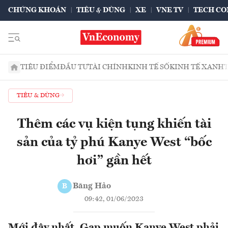
CHỨNG KHOÁN
TIÊU & DÙNG
XE
VNE TV
TECH CO
TIÊU ĐIỂM
ĐẦU TƯ
TÀI CHÍNH
KINH TẾ SỐ
KINH TẾ XANH
TIÊU & DÙNG
Thêm các vụ kiện tụng khiến tài
sản của tỷ phú Kanye West “bốc
hơi” gần hết
Băng Hảo
B
09:42, 01/06/2023
Mới đây nhất, Gap muốn Kanye West phải