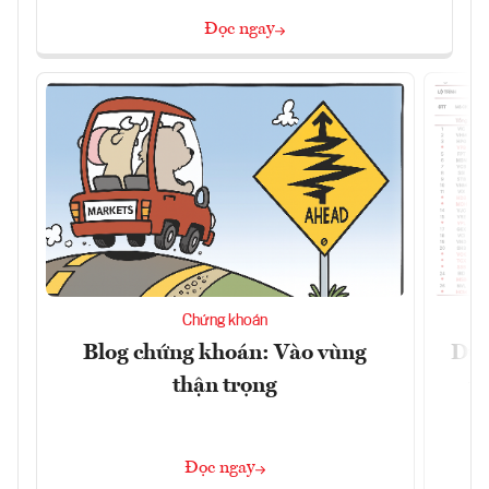
Đọc ngay
Chứng khoán
Blog chứng khoán: Vào vùng
Dự 
thận trọng
t
Đọc ngay