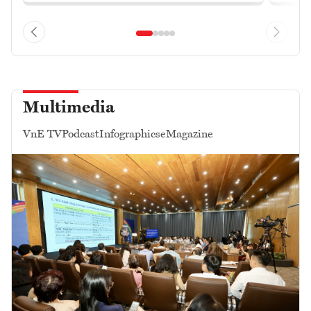
Multimedia
VnE TV
Podcast
Infographics
eMagazine