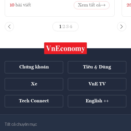
10
bài viết
Xem tất cả
2
1
2
3
4
Chứng khoán
Tiêu & Dùng
Xe
VnE TV
Tech Connect
English ++
Tất cả chuyên mục