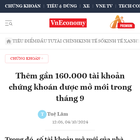
CHỨNG KHOÁN
TIÊU & DÙNG
XE
VNE TV
TECH CO
TIÊU ĐIỂM
ĐẦU TƯ
TÀI CHÍNH
KINH TẾ SỐ
KINH TẾ XANH
CHỨNG KHOÁN
Thêm gần 160.000 tài khoản
chứng khoán được mở mới trong
tháng 9
Tuệ Lâm
T
12:05, 04/10/2024
Trong đó, số tài khoản mở mới của nhà