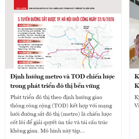
Định hướng metro và TOD chiến lược
K
trong phát triển đô thị bền vững
K
Phát triển đô thị theo định hướng giao
K
thông công cộng (TOD) kết hợp với mạng
V
lưới đường sắt đô thị (metro) là chiến lược
cốt lõi để giải quyết ùn tắc và tái cấu trúc
không gian. Mô hình này tập...