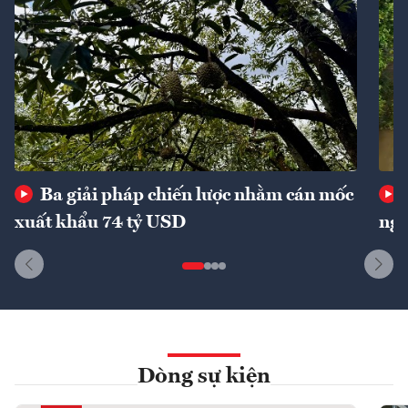
Ba giải pháp chiến lược nhằm cán mốc
xuất khẩu 74 tỷ USD
ngu
Dòng sự kiện