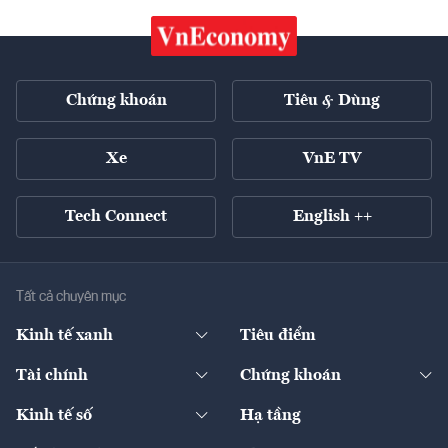
Chứng khoán
Tiêu & Dùng
Xe
VnE TV
Tech Connect
English ++
Tất cả chuyên mục
Kinh tế xanh
Tiêu điểm
Chuyển động xanh
Tài chính
Chứng khoán
Pháp lý
Ngân hàng
Doanh nghiệp niêm yết
Kinh tế số
Hạ tầng
Thương hiệu xanh
Thị trường vốn
Thị trường
Sản phẩm - Thị trường