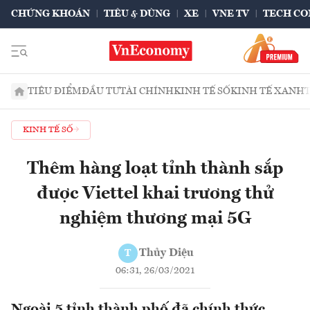
CHỨNG KHOÁN
TIÊU & DÙNG
XE
VNE TV
TECH CO
TIÊU ĐIỂM
ĐẦU TƯ
TÀI CHÍNH
KINH TẾ SỐ
KINH TẾ XANH
KINH TẾ SỐ
Thêm hàng loạt tỉnh thành sắp
được Viettel khai trương thử
nghiệm thương mại 5G
Thủy Diệu
T
06:31, 26/03/2021
Ngoài 5 tỉnh thành phố đã chính thức