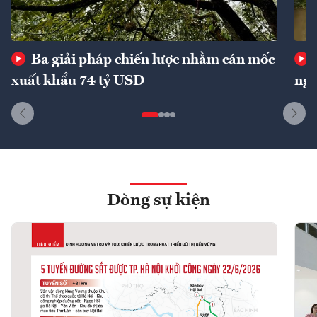
Ba giải pháp chiến lược nhằm cán mốc
xuất khẩu 74 tỷ USD
ngu
Dòng sự kiện