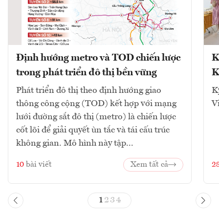
Định hướng metro và TOD chiến lược
K
trong phát triển đô thị bền vững
K
Phát triển đô thị theo định hướng giao
K
thông công cộng (TOD) kết hợp với mạng
V
lưới đường sắt đô thị (metro) là chiến lược
cốt lõi để giải quyết ùn tắc và tái cấu trúc
không gian. Mô hình này tập...
10
bài viết
Xem tất cả
2
1
2
3
4