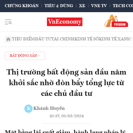
CHỨNG KHOÁN
TIÊU & DÙNG
XE
VNE TV
TECH CO
TIÊU ĐIỂM
ĐẦU TƯ
TÀI CHÍNH
KINH TẾ SỐ
KINH TẾ XANH
BẤT ĐỘNG SẢN
Thị trường bất động sản đầu năm
khởi sắc nhờ đòn bẩy tổng lực từ
các chủ đầu tư
Khánh Huyền
K
10:37, 05/03/2024
Mặt bằng lãi suất giảm, hành lang pháp lý