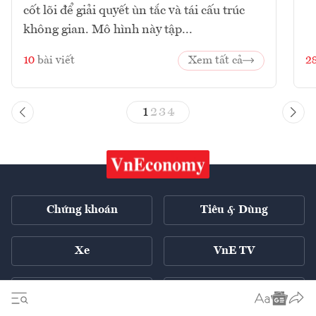
cốt lõi để giải quyết ùn tắc và tái cấu trúc
không gian. Mô hình này tập...
10
bài viết
Xem tất cả
2
1
2
3
4
Chứng khoán
Tiêu & Dùng
Xe
VnE TV
Tech Connect
English ++