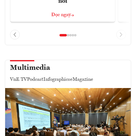
nối
Đọc ngay
Multimedia
VnE TV
Podcast
Infographics
eMagazine