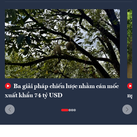
Ba giải pháp chiến lược nhằm cán mốc
xuất khẩu 74 tỷ USD
ngu