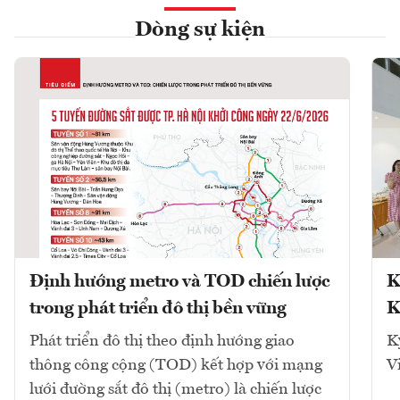
Dòng sự kiện
Định hướng metro và TOD chiến lược
K
trong phát triển đô thị bền vững
K
Phát triển đô thị theo định hướng giao
K
thông công cộng (TOD) kết hợp với mạng
V
lưới đường sắt đô thị (metro) là chiến lược