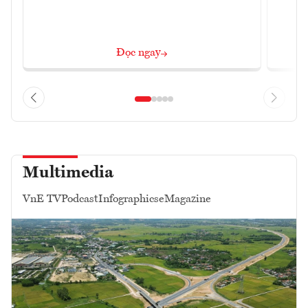
Đọc ngay
Multimedia
VnE TV
Podcast
Infographics
eMagazine