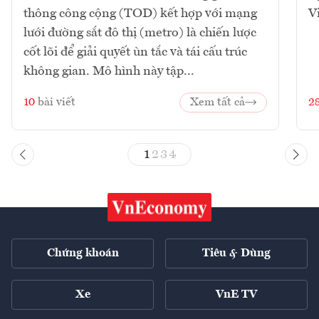
thông công cộng (TOD) kết hợp với mạng
V
lưới đường sắt đô thị (metro) là chiến lược
cốt lõi để giải quyết ùn tắc và tái cấu trúc
không gian. Mô hình này tập...
10
bài viết
Xem tất cả
2
1
2
3
4
Chứng khoán
Tiêu & Dùng
Xe
VnE TV