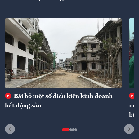
Bãi bỏ một số điều kiện kinh doanh
bất động sản
nôn
bất