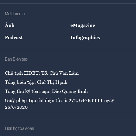
Khung pháp lý
Doanh nghiệp
Địa phương
Thị trường
Bảo hiểm
Multimedia
Sự kiện
Nhân lực
Ảnh
eMagazine
Đẹp +
An sinh
Podcast
Infographics
Giải trí
Y tế
Nhà
Ban Biên tập
Ẩm thực
Chủ tịch HĐBT: TS. Chử Văn Lâm
Tổng biên tập: Chử Thị Hạnh
Tổng thư ký tòa soạn: Đào Quang Bính
Giấy phép Tạp chí điện tử số: 272/GP-BTTTT ngày
26/6/2020
Liên hệ tòa soạn