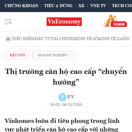
CHỨNG KHOÁN
TIÊU & DÙNG
XE
VNE TV
TECH CO
TIÊU ĐIỂM
ĐẦU TƯ
TÀI CHÍNH
KINH TẾ SỐ
KINH TẾ XANH
KẾT NỐI
DOANH NGHIỆP
Thị trường căn hộ cao cấp “chuyển
hướng”
P.V
P
16:02, 06/11/2015
Vinhomes luôn đi tiên phong trong lĩnh
vực phát triển căn hộ cao cấp với những