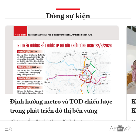
Dòng sự kiện
Định hướng metro và TOD chiến lược
K
trong phát triển đô thị bền vững
K
Phát triển đô thị theo định hướng giao
K
thông công cộng (TOD) kết hợp với mạng
V