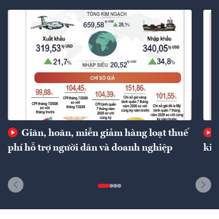
Giãn, hoãn, miễn giảm hàng loạt thuế
phí hỗ trợ người dân và doanh nghiệp
kin