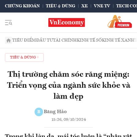
CHỨNG KHOÁN
TIÊU & DÙNG
XE
VNE TV
TECH CO
TIÊU ĐIỂM
ĐẦU TƯ
TÀI CHÍNH
KINH TẾ SỐ
KINH TẾ XANH
TIÊU & DÙNG
Thị trường chăm sóc răng miệng:
Triển vọng của ngành sức khỏe và
làm đẹp
Băng Hảo
B
15:26, 09/10/2024
Trong khi làn da, mái tóc luôn là “nhân vật