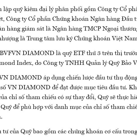
n lập quỹ kiêm đại lý phân phối gồm Công ty Cổ p
t, Công ty Cổ phần Chứng khoán Ngân hàng Đầu tư
ân hàng giám sát là Ngân hàng TMCP Ngoại thươn
 nhượng là Trung tâm lưu ký Chứng khoán Việt Na
 BVFVN DIAMOND là quỹ ETF thứ 3 trên thị trư
mond Index, do Công ty TNHH Quản lý Quỹ Bảo Vi
N DIAMOND áp dụng chiến lược đầu tư thụ động 
 số VN DIAMOND để đạt được mục tiêu đầu tư. K
a chỉ số tham chiếu có sự thay đổi, Quỹ sẽ thực hi
Quỹ để phù hợp với danh mục của chỉ số tham chiế
n.
 tư của Quỹ bao gồm các chứng khoán cơ cấu tron