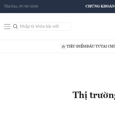
Thứ Sáu, 07/08/2026
CHỨNG KHOÁN
TIÊU ĐIỂM
ĐẦU TƯ
TÀI CH
Thị trườn