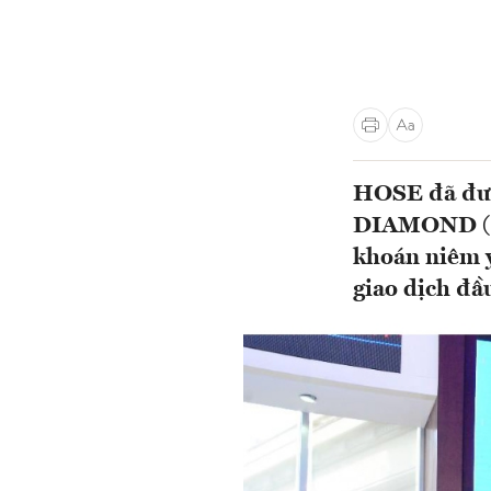
HOSE đã đưa
DIAMOND (mã
khoán niêm y
giao dịch đầ