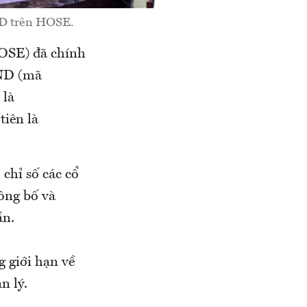
ND trên HOSE.
OSE) đã chính
ND (mã
 là
tiên là
ỉ số các cổ
ng bố và
ần.
giới hạn về
n lý.