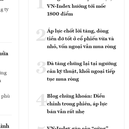
1
VN-Index hướng tới mốc
g ty
1800 điểm
2
Áp lực chốt lời tăng, dòng
tiền đỡ tốt ở cổ phiếu vừa và
nhỏ, vốn ngoại vẫn mua ròng
 nửa
3
Đà tăng chững lại tại ngưỡng
cản kỹ thuật, khối ngoại tiếp
ứng
tục mua ròng
m
4
n phù
Blog chứng khoán: Điều
chỉnh trong phiên, áp lực
bán vẫn rất nhẹ
hình
VN-Index gặp cản “cứng”,