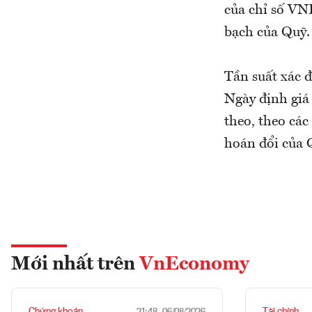
của chỉ số VN
bạch của Quỹ.
Tần suất xác đ
Ngày định giá 
theo, theo các
hoán đổi của 
Mới nhất trên
VnEconomy
Chứng khoán
Tài chính