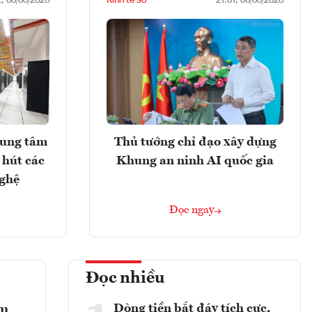
2, 06/08/2026
21:01, 06/08/2026
rung tâm
Thủ tướng chỉ đạo xây dựng
 hút các
Khung an ninh AI quốc gia
nghệ
Đọc ngay
Đọc nhiều
Dòng tiền bắt đáy tích cực,
ểm