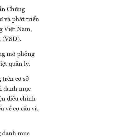
hần Chứng
 và phát triển
g Việt Nam,
m (VSD).
ờng mô phỏng
ệt quản lý.
trên cơ sở
hi danh mục
ện điều chỉnh
u về cơ cấu và
g danh mục