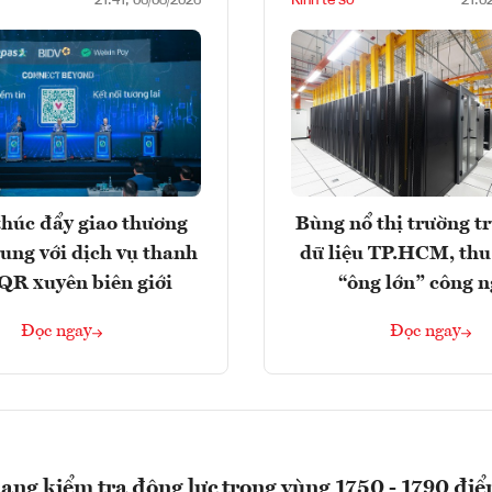
21:41, 06/08/2026
21:0
húc đẩy giao thương
Bùng nổ thị trường t
rung với dịch vụ thanh
dữ liệu TP.HCM, thu
QR xuyên biên giới
“ông lớn” công 
Đọc ngay
Đọc ngay
ng kiểm tra động lực trong vùng 1750 - 1790 đi