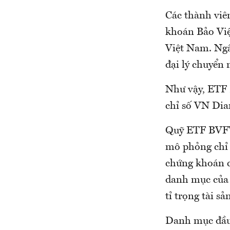
Các thành viê
khoán Bảo Việ
Việt Nam. Ng
đại lý chuyển
Như vậy, ETF
chỉ số VN Dia
Quỹ ETF BVFV
mô phỏng chỉ
chứng khoán củ
danh mục của 
tỉ trọng tài sả
Danh mục đầu