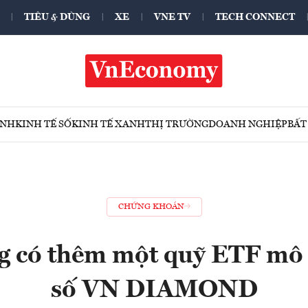
TIÊU & DÙNG
XE
VNE TV
TECH CONNECT
ÍNH
KINH TẾ SỐ
KINH TẾ XANH
THỊ TRƯỜNG
DOANH NGHIỆP
BẤT
CHỨNG KHOÁN
g có thêm một quỹ ETF mô
số VN DIAMOND