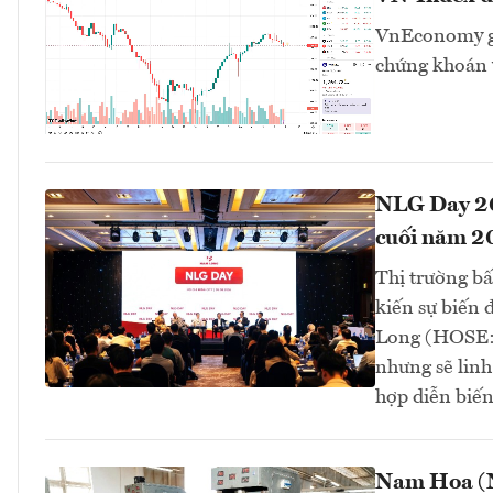
VnEconomy giớ
chứng khoán v
NLG Day 202
cuối năm 2
Thị trường b
kiến sự biến
Long (HOSE: 
nhưng sẽ linh
hợp diễn biến 
Nam Hoa (N