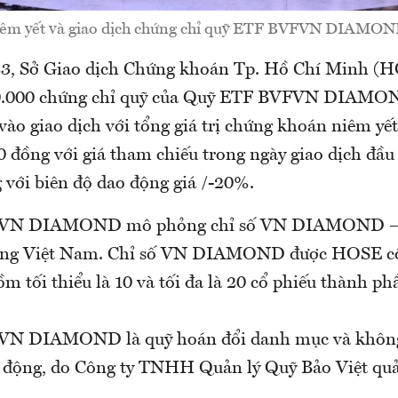
iêm yết và giao dịch chứng chỉ quỹ ETF BVFVN DIAMO
23, Sở Giao dịch Chứng khoán Tp. Hồ Chí Minh (H
00.000 chứng chỉ quỹ của Quỹ ETF BVFVN DIAMO
 giao dịch với tổng giá trị chứng khoán niêm yết
 đồng với giá tham chiếu trong ngày giao dịch đầu 
 với biên độ dao động giá /-20%.
VN DIAMOND mô phỏng chỉ số VN DIAMOND – ch
ơng Việt Nam. Chỉ số VN DIAMOND được HOSE cô
ồm tối thiểu là 10 và tối đa là 20 cổ phiếu thành ph
N DIAMOND là quỹ hoán đổi danh mục và không 
t động, do Công ty TNHH Quản lý Quỹ Bảo Việt quả