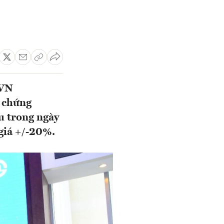
FVN
 chứng
u trong ngày
 giá +/-20%.