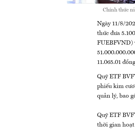
Chính thức n
Ngày 11/8/20
thức đưa 5.1
FUEBFVND) vào
51.000.000.000
11.065.01 đồng
Quỹ ETF BVF
phiếu kim cư
quản lý, bao g
Quỹ ETF BVFV
thời gian hoạ